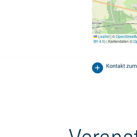
Leaflet
|
©
OpenStreet
BY 4.0
) | Kartendaten ©
O
Kontakt zum