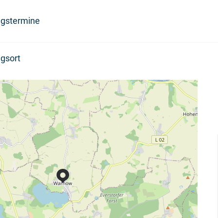
ngstermine
gsort