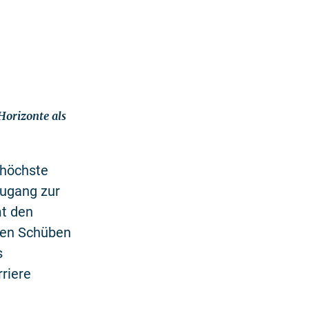
Horizonte als
 höchste
Zugang zur
t den
iven Schüben
s
riere