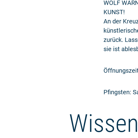
WOLF WARNKE 
KUNST!
An der Kreu
künstlerisch
zurück. Lass
sie ist ables
Öffnungszei
Pfingsten: 
Wissen