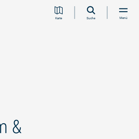
Menü
Karte
Suche
m &