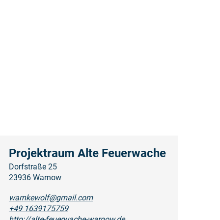
Projektraum Alte Feuerwache
Dorfstraße 25
23936 Warnow
warnkewolf@gmail.com
+49 1639175759
http://alte-feuerwache-warnow.de