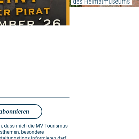
des Heimatmuseums
 abonnieren
en, dass mich die MV Tourismus
taltungstipps informieren darf