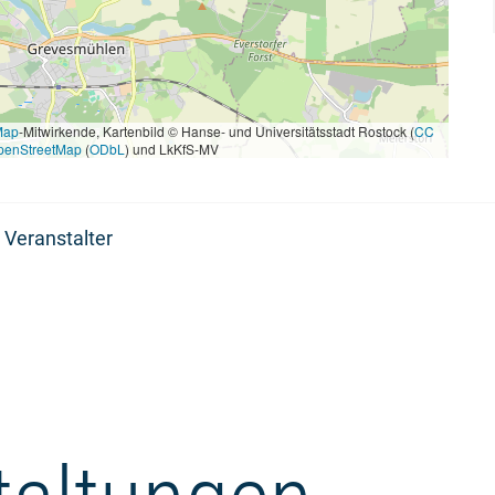
Map
-Mitwirkende, Kartenbild © Hanse- und Universitätsstadt Rostock (
CC
penStreetMap
(
ODbL
) und LkKfS-MV
 Veranstalter