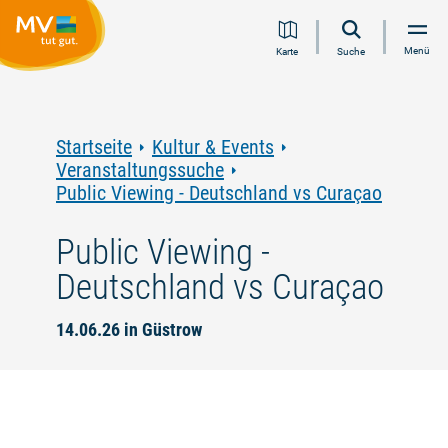
Zum
Zur
Zur
Zum
Menü
Karte
Suche
Inhalt
Navigation
Volltextsuche
Footer
springen
springen
springen
springen
Startseite
Kultur & Events
Veranstaltungssuche
Public Viewing - Deutschland vs Curaçao
Public Viewing -
Deutschland vs Curaçao
14.06.26 in Güstrow