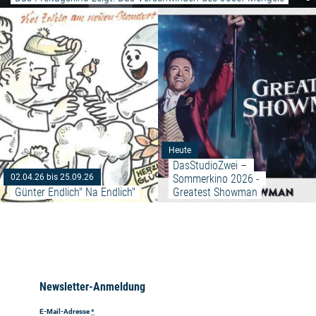
Weiterlesen: "Günter Endlich" Na
Heute
DasStudioZwei – 
Sommerkino 2026 - 
02.04.26 bis 25.09.26
Günter Endlich" Na Endlich"
Greatest Showman
Newsletter-Anmeldung
E-Mail-Adresse
*