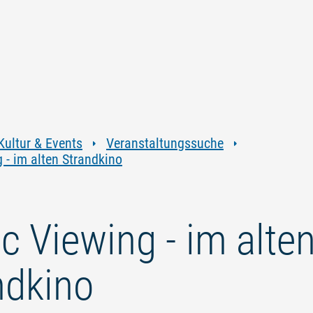
Zum
Zur
Zur
Zum
Inhalt
Navigation
Volltextsuche
Footer
springen
springen
springen
springen
Kultur & Events
Veranstaltungssuche
 - im alten Strandkino
c Viewing - im alte
ndkino