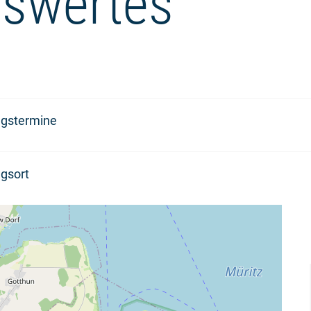
swertes
ngstermine
gsort