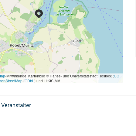
Map
-Mitwirkende, Kartenbild © Hanse- und Universitätsstadt Rostock (
CC
penStreetMap
(
ODbL
) und LkKfS-MV
 Veranstalter