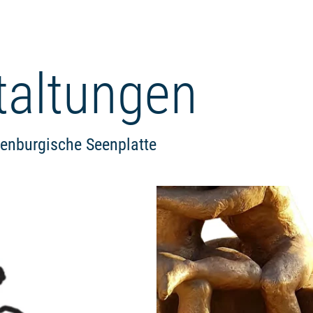
taltungen
lenburgische Seenplatte
Weiterlesen: "International Ge