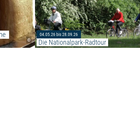
me 
04.05.26 bis 28.09.26
©
Die Nationalpark-Radtour