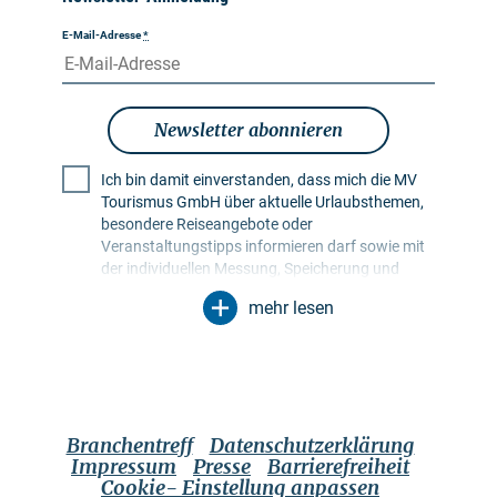
E-Mail-Adresse
*
Newsletter abonnieren
Ich bin damit einverstanden, dass mich die MV
Tourismus GmbH über aktuelle Urlaubsthemen,
besondere Reiseangebote oder
Veranstaltungstipps informieren darf sowie mit
der individuellen Messung, Speicherung und
Auswertung von Öffnungs- und Klickraten in
mehr lesen
Empfängerprofilen zu Zwecken der Gestaltung
künftiger Newsletter. Meine Daten werden
ausschließlich zu diesem Zweck genutzt.
Insbesondere erfolgt keine Weitergabe an
unbefugte Dritte. Mir ist bekannt, dass ich meine
Einwilligung jederzeit mit Wirkung für die Zukunft
Branchentreff
Datenschutzerklärung
widerrufen kann. Dies kann ich über einen
Impressum
Presse
Barrierefreiheit
Abmeldelink im jeweiligen Newsletter tun oder
Cookie- Einstellung anpassen
über die im Impressum genannten