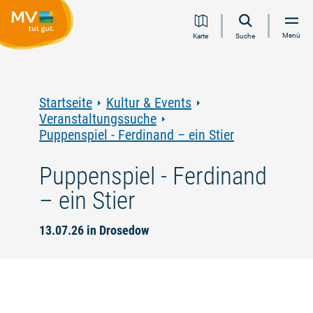
Zum
Zur
Zur
Zum
Menü
Karte
Suche
Inhalt
Navigation
Volltextsuche
Footer
springen
springen
springen
springen
Startseite
Kultur & Events
Veranstaltungssuche
Puppenspiel - Ferdinand – ein Stier
Puppenspiel - Ferdinand
– ein Stier
13.07.26 in Drosedow