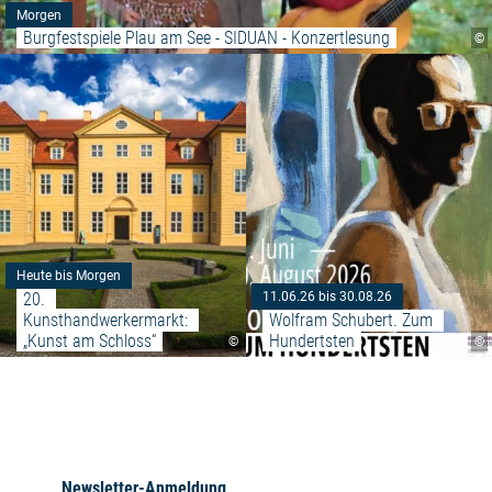
Morgen
Burgfestspiele Plau am See - SIDUAN - Konzertlesung
©
Weiterlesen: "20. Kunsthandwer
Heute bis Morgen
20. 
11.06.26 bis 30.08.26
Kunsthandwerkermarkt: 
Wolfram Schubert. Zum 
„Kunst am Schloss“
Hundertsten
©
©
Newsletter-Anmeldung