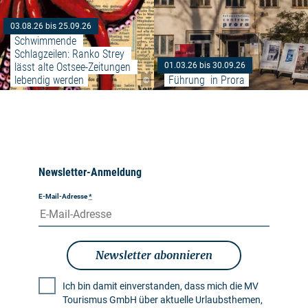
03.08.26 bis 25.09.26
Schwimmende 
Schlagzeilen: Ranko Strey 
lässt alte Ostsee-Zeitungen 
01.03.26 bis 30.09.26
lebendig werden
Führung  in Prora
©
Newsletter-Anmeldung
E-Mail-Adresse
*
Newsletter abonnieren
Ich bin damit einverstanden, dass mich die MV
Tourismus GmbH über aktuelle Urlaubsthemen,