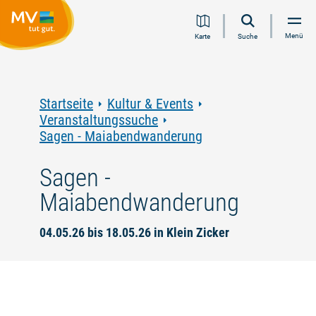
Zum
Zur
Zur
Zum
Menü
Karte
Suche
Inhalt
Navigation
Volltextsuche
Footer
springen
springen
springen
springen
Startseite
Kultur & Events
Veranstaltungssuche
Sagen - Maiabendwanderung
Sagen -
Maiabendwanderung
04.05.26 bis 18.05.26 in Klein Zicker