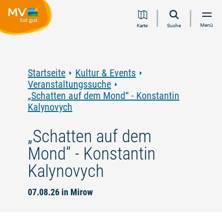
Zum
Zur
Zur
Zum
Menü
Karte
Suche
Inhalt
Navigation
Volltextsuche
Footer
springen
springen
springen
springen
Startseite
Kultur & Events
Veranstaltungssuche
„Schatten auf dem Mond“ - Konstantin
Kalynovych
„Schatten auf dem
Mond“ - Konstantin
Kalynovych
07.08.26 in Mirow