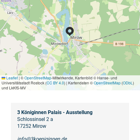
Leaflet
|
©
OpenStreetMap
-Mitwirkende, Kartenbild © Hanse- und
Universitätsstadt Rostock (
CC BY 4.0
) | Kartendaten ©
OpenStreetMap
(
ODbL
)
und LkKfS-MV
3 Königinnen Palais - Ausstellung
Schlossinsel 2 a
17252 Mirow
info@3koeniginnen.de