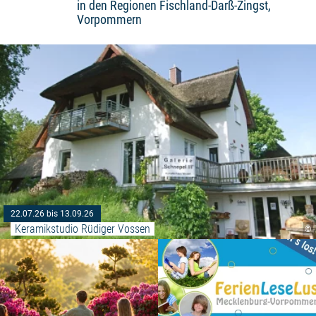
in den Regionen Fischland-Darß-Zingst,
Vorpommern
22.07.26 bis 13.09.26
Keramikstudio Rüdiger Vossen
©
Weiterlesen: "Qigong"