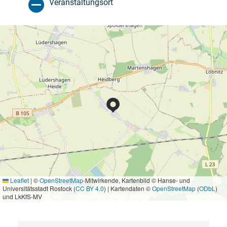
Veranstaltungsort
Leaflet
|
©
OpenStreetMap
-Mitwirkende, Kartenbild © Hanse- und
Universitätsstadt Rostock (
CC BY 4.0
) | Kartendaten ©
OpenStreetMap
(
ODbL
)
und LkKfS-MV