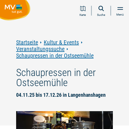
Zum
Zur
Zur
Zum
Menü
Karte
Suche
Inhalt
Navigation
Volltextsuche
Footer
springen
springen
springen
springen
Startseite
Kultur & Events
Veranstaltungssuche
Schaupressen in der Ostseemühle
Schaupressen in der
Ostseemühle
04.11.25 bis 17.12.26 in Langenhanshagen