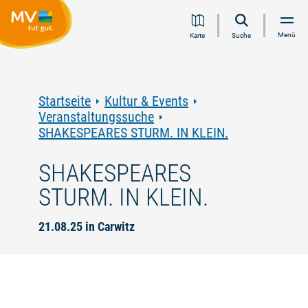
Zum
Zur
Zur
Zum
Menü
Karte
Suche
Inhalt
Navigation
Volltextsuche
Footer
springen
springen
springen
springen
Startseite
Kultur & Events
Veranstaltungssuche
SHAKESPEARES STURM. IN KLEIN.
SHAKESPEARES
STURM. IN KLEIN.
21.08.25 in Carwitz