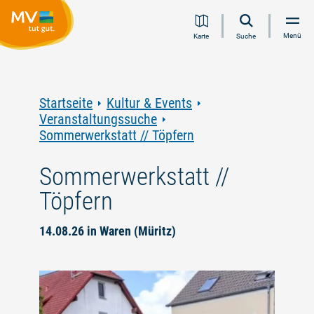
Zum
Zur
Zur
Zum
Menü
Karte
Suche
Inhalt
Navigation
Volltextsuche
Footer
springen
springen
springen
springen
Startseite
Kultur & Events
Veranstaltungssuche
Sommerwerkstatt // Töpfern
Sommerwerkstatt //
Töpfern
14.08.26 in Waren (Müritz)