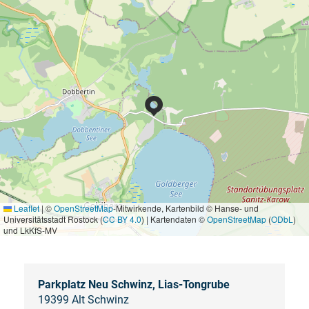
Leaflet
|
©
OpenStreetMap
-Mitwirkende, Kartenbild © Hanse- und
Universitätsstadt Rostock (
CC BY 4.0
) | Kartendaten ©
OpenStreetMap
(
ODbL
)
und LkKfS-MV
Parkplatz Neu Schwinz, Lias-Tongrube
19399 Alt Schwinz