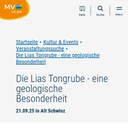
Zum
Zur
Zur
Zum
Menü
Karte
Suche
Inhalt
Navigation
Volltextsuche
Footer
springen
springen
springen
springen
Startseite
Kultur & Events
Veranstaltungssuche
Die Lias Tongrube - eine geologische
Besonderheit
Die Lias Tongrube - eine
geologische
Besonderheit
21.09.25 in Alt Schwinz