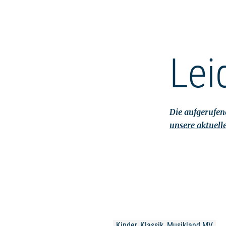
Lei
Die aufgerufene
unsere aktuell
Kinder, Klassik, Musikland MV