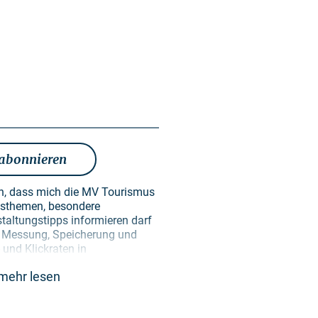
 abonnieren
en, dass mich die MV Tourismus
taltungstipps informieren darf
en Messung, Speicherung und
und Klickraten in
ken der Gestaltung künftiger
mehr lesen
erden ausschließlich zu diesem
re erfolgt keine Weitergabe an
ekannt, dass ich meine