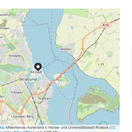
Map
-Mitwirkende, Kartenbild © Hanse- und Universitätsstadt Rostock (
CC
penStreetMap
(
ODbL
) und LkKfS-MV