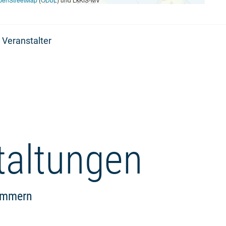
 Veranstalter
taltungen
pommern