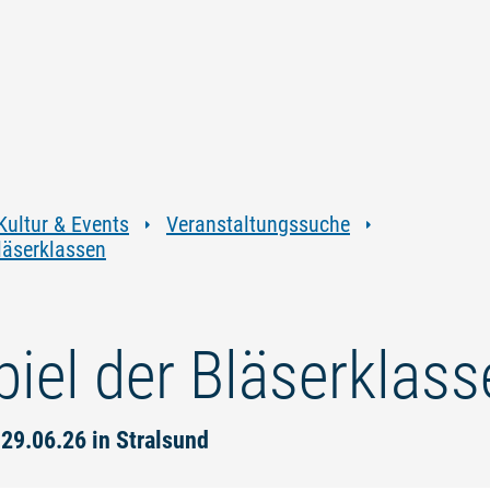
Zum
Zur
Zur
Zum
Inhalt
Navigation
Volltextsuche
Footer
springen
springen
springen
springen
Kultur & Events
Veranstaltungssuche
läserklassen
piel der Bläserklas
 29.06.26 in Stralsund