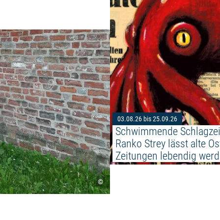
Weiterlesen: "ZU FUSS DURCH 
03.08.26 bis 25.09.26
Schwimmende Schlagzeil
Ranko Strey lässt alte Os
Zeitungen lebendig wer
©