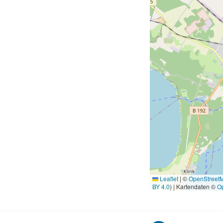
Leaflet
|
©
OpenStreet
BY 4.0
) | Kartendaten ©
O