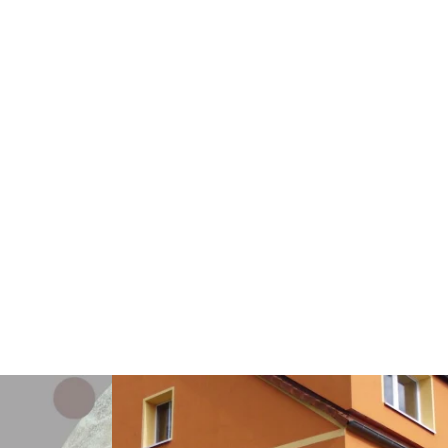
Weiterlesen: "Ausstellung - Marion Körner - Ü
er Elemente bei den Burgfestspielen Plau am See"