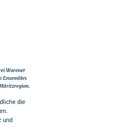
rei Warener
ch Ensembles
Müritzregion.
liche die
en.
z und