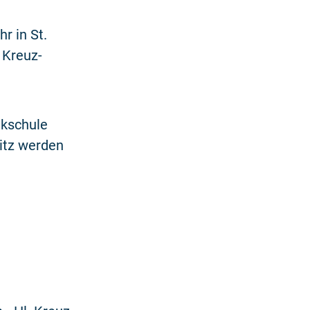
r in St.
 Kreuz-
ikschule
ritz werden