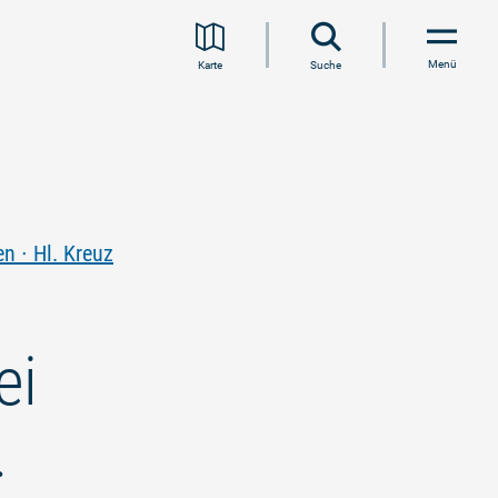
Menü
Karte
Suche
n ∙ Hl. Kreuz
ei
.