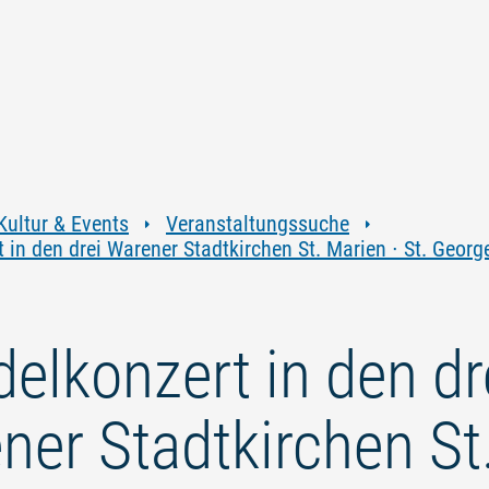
Zum
Zur
Zur
Zum
Inhalt
Navigation
Volltextsuche
Footer
springen
springen
springen
springen
Kultur & Events
Veranstaltungssuche
in den drei Warener Stadtkirchen St. Marien ∙ St. George
elkonzert in den dr
ner Stadtkirchen St