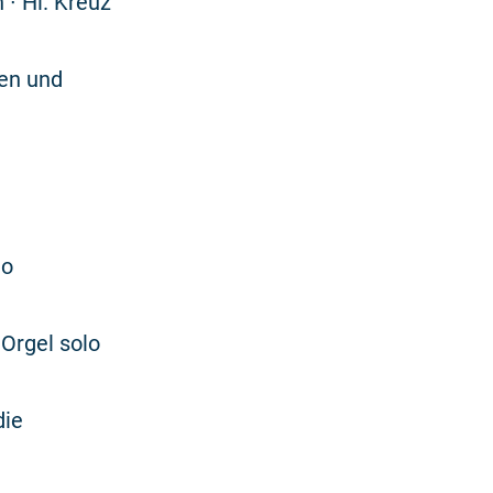
 ∙ Hl. Kreuz
nen und
lo
Orgel solo
die