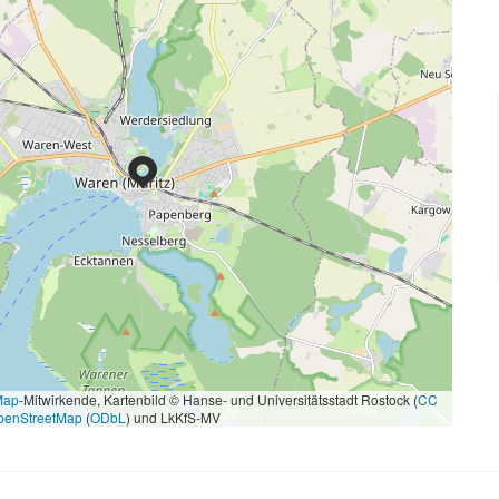
Map
-Mitwirkende, Kartenbild © Hanse- und Universitätsstadt Rostock (
CC
penStreetMap
(
ODbL
) und LkKfS-MV