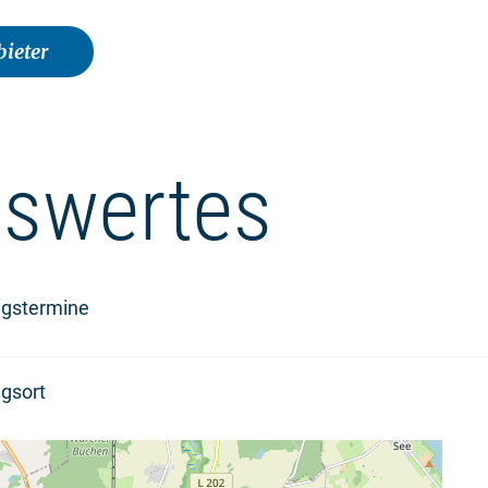
ieter
swertes
ngstermine
gsort