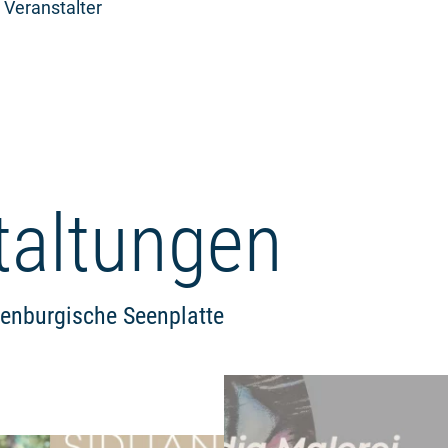
 Veranstalter
taltungen
lenburgische Seenplatte
Weiterlesen: "SIDUAN - Klang d