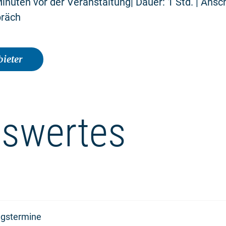
Minuten vor der Veranstaltung| Dauer: 1 Std. | Ans
präch
ieter
swertes
ngstermine