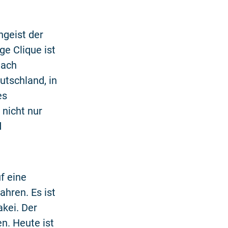
ngeist der
ge Clique ist
nach
utschland, in
es
 nicht nur
d
f eine
hren. Es ist
akei. Der
n. Heute ist