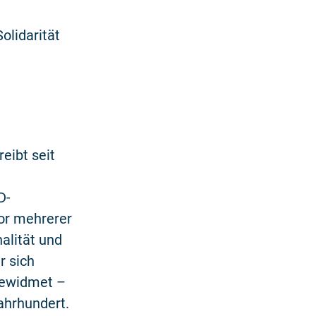
olidarität
eibt seit
D-
tor mehrerer
alität und
r sich
gewidmet –
ahrhundert.