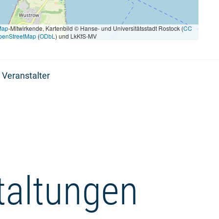
Map
-Mitwirkende, Kartenbild © Hanse- und Universitätsstadt Rostock (
CC
penStreetMap
(
ODbL
) und LkKfS-MV
 Veranstalter
taltungen