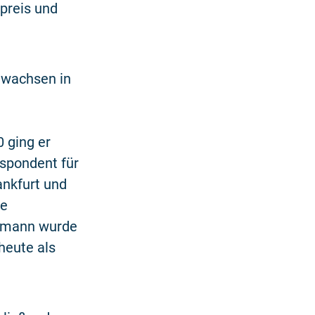
preis und
wachsen in
 ging er
spondent für
ankfurt und
se
ermann wurde
heute als