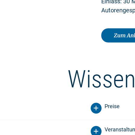
Einlass: 30 
Autorenges
Zum Anb
Wissen
Preise
Veranstaltu