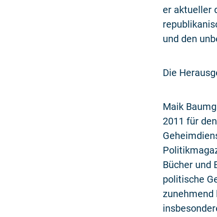
er aktueller
republikanis
und den unbe
Die Herausg
Maik Baumgär
2011 für de
Geheimdiens
Politikmagaz
Bücher und 
politische G
zunehmend k
insbesondere