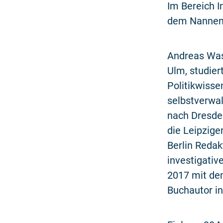
Im Bereich I
dem Nannen 
Andreas Was
Ulm, studie
Politikwisse
selbstverwa
nach Dresde
die Leipzige
Berlin Reda
investigativ
2017 mit dem
Buchautor in