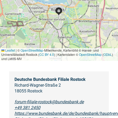
Leaflet
|
©
OpenStreetMap
-Mitwirkende, Kartenbild © Hanse- und
Universitätsstadt Rostock (
CC BY 4.0
) | Kartendaten ©
OpenStreetMap
(
ODbL
)
und LkKfS-MV
Deutsche Bundesbank Filiale Rostock
Richard-Wagner-Straße 2
18055 Rostock
forum-filiale-rostock@bundesbank.de
+49 381 2450
https://www.bundesbank.de/de/bundesbank/hauptverw