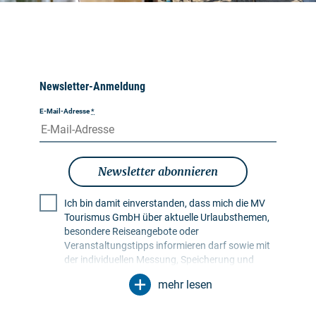
Newsletter-Anmeldung
E-Mail-Adresse
*
Newsletter abonnieren
Ich bin damit einverstanden, dass mich die MV
Tourismus GmbH über aktuelle Urlaubsthemen,
besondere Reiseangebote oder
Veranstaltungstipps informieren darf sowie mit
der individuellen Messung, Speicherung und
Auswertung von Öffnungs- und Klickraten in
mehr lesen
Empfängerprofilen zu Zwecken der Gestaltung
künftiger Newsletter. Meine Daten werden
ausschließlich zu diesem Zweck genutzt.