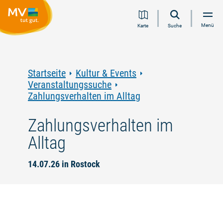
Zum
Zur
Zur
Zum
Menü
Karte
Suche
Inhalt
Navigation
Volltextsuche
Footer
springen
springen
springen
springen
Startseite
Kultur & Events
Veranstaltungssuche
Zahlungsverhalten im Alltag
Zahlungsverhalten im
Alltag
14.07.26 in Rostock