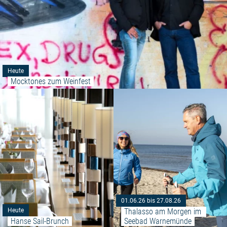
Heute
Mocktones zum Weinfest
Weiterlesen: "Hanse Sail-Brunch
01.06.26 bis 27.08.26
Thalasso am Morgen im 
Heute
Hanse Sail-Brunch
Seebad Warnemünde