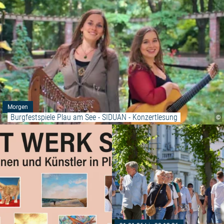
Morgen
Burgfestspiele Plau am See - SIDUAN - Konzertlesung
©
Weiterlesen: "Plauer Kunst Wer