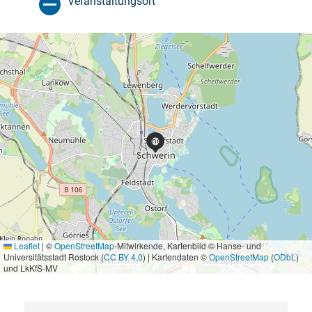
Veranstaltungsort
Leaflet
|
©
OpenStreetMap
-Mitwirkende, Kartenbild © Hanse- und
Universitätsstadt Rostock (
CC BY 4.0
) | Kartendaten ©
OpenStreetMap
(
ODbL
)
und LkKfS-MV