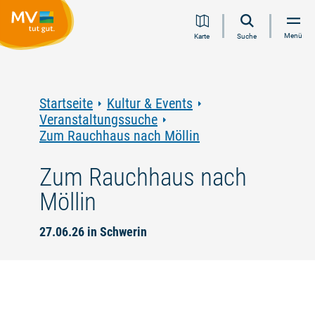
Zum
Zur
Zur
Zum
Menü
Karte
Suche
Inhalt
Navigation
Volltextsuche
Footer
springen
springen
springen
springen
Startseite
Kultur & Events
Veranstaltungssuche
Zum Rauchhaus nach Möllin
Zum Rauchhaus nach
Möllin
27.06.26 in Schwerin