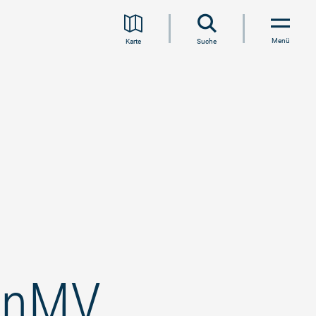
Menü
Karte
Suche
ionMV