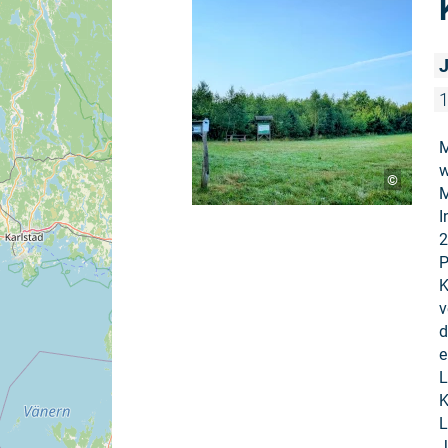
J
M
w
©
M
I
2
P
K
v
d
e
L
K
L
J