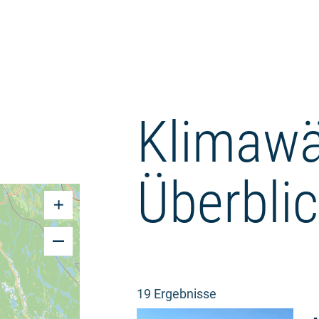
Klimawä
Überbli
19 Ergebnisse