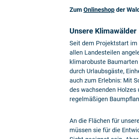
Zum
Onlineshop
der Wald
Unsere Klimawälder
Seit dem Projektstart i
allen Landesteilen angel
klimarobuste Baumarten 
durch Urlaubsgäste, Ein
auch zum Erlebnis: Mit S
des wachsenden Holzes u
regelmäßigen Baumpflanz
An die Flächen für unser
müssen sie für die Entwi