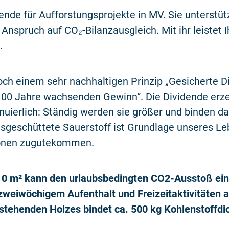
ende für Aufforstungsprojekte in MV. Sie unterstütz
spruch auf CO₂-Bilanzausgleich. Mit ihr leistet Ih
z.
och einem sehr nachhaltigen Prinzip „Gesicherte Di
100 Jahre wachsenden Gewinn“. Die Dividende erz
uierlich: Ständig werden sie größer und binden da
usgeschüttete Sauerstoff ist Grundlage unseres Le
ionen zugutekommen.
10 m² kann den urlaubsbedingten CO2-Ausstoß eine
 zweiwöchigem Aufenthalt und Freizeitaktivitäten a
tehenden Holzes bindet ca. 500 kg Kohlenstoffdio