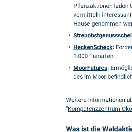
Pflanzaktionen laden 
vermitteln interessan
Hause genommen wer
Streuobstgenusssche
HeckenScheck
:
Förder
1.000 Tierarten.
MoorFutures
:
Ermöglic
des im Moor befindlic
Weitere Informationen ü
"
Kompetenzzentrum Ökowe
Was ist die Waldakti