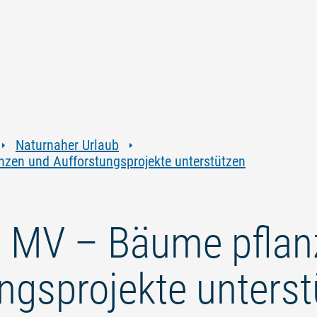
Zum
Zur
Zur
Zum
Inhalt
Navigation
Volltextsuche
Footer
springen
springen
springen
springen
Naturnaher Urlaub
zen und Aufforstungsprojekte unterstützen
e MV – Bäume pflan
ngsprojekte unters