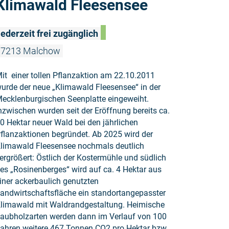
Klimawald Fleesensee
ederzeit frei zugänglich
17213 Malchow
it einer tollen Pflanzaktion am 22.10.2011
urde der neue „Klimawald Fleesensee“ in der
ecklenburgischen Seenplatte eingeweiht.
nzwischen wurden seit der Eröffnung bereits ca.
0 Hektar neuer Wald bei den jährlichen
flanzaktionen begründet. Ab 2025 wird der
limawald Fleesensee nochmals deutlich
ergrößert: Östlich der Kostermühle und südlich
es „Rosinenberges“ wird auf ca. 4 Hektar aus
iner ackerbaulich genutzten
andwirtschaftsfläche ein standortangepasster
limawald mit Waldrandgestaltung. Heimische
aubholzarten werden dann im Verlauf von 100
ahren weitere 467 Tonnen CO2 pro Hektar bzw.