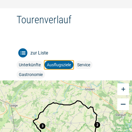
Tourenverlauf
zur Liste
Unterkünfte
Ausflugsziele
Service
Gastronomie
2
3