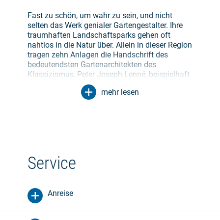
Fast zu schön, um wahr zu sein, und nicht
selten das Werk genialer Gartengestalter. Ihre
traumhaften Landschaftsparks gehen oft
nahtlos in die Natur über. Allein in dieser Region
tragen zehn Anlagen die Handschrift des
bedeutendsten Gartenarchitekten des
Klassizismus, Peter Joseph Lenné, beispielhaft
sind die Parks in Basedow und Remplin.
mehr lesen
Wachgeküsst aus ihrem Dornröschenschlaf
beherbergen nun viele Herrensitze elegante
Hotels und glanzvolle Konzertsäle. Die Gärten
stehen für romantische Spaziergänge offen,
häufig auch für Konzerte. Die größten Perlen in
der herrschaftlichen Schatzkiste sind die
Schlösser Teschow, Prebberede, Lelkendorf und
Service
Basedow. Hinzu kommen Dutzende
Gutshäuser, in fast jedem Dorf eines.
Anreise
Auf der zweiten Etappe umrunden die
Radurlauber den Malchiner See. Hier setzt sich
die Perlenkette geschichtsträchtiger