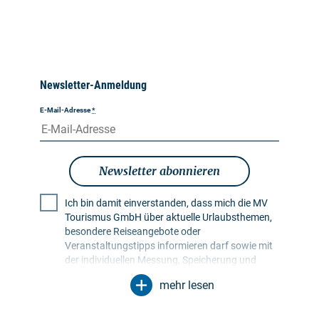
Newsletter-Anmeldung
E-Mail-Adresse
*
Newsletter abonnieren
Ich bin damit einverstanden, dass mich die MV
Tourismus GmbH über aktuelle Urlaubsthemen,
besondere Reiseangebote oder
Veranstaltungstipps informieren darf sowie mit
der individuellen Messung, Speicherung und
Auswertung von Öffnungs- und Klickraten in
mehr lesen
Empfängerprofilen zu Zwecken der Gestaltung
künftiger Newsletter. Meine Daten werden
ausschließlich zu diesem Zweck genutzt.