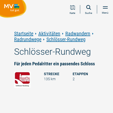
Zum
Zur
Zur
Zum
Menü
Karte
Suche
Inhalt
Navigation
Volltextsuche
Footer
springen
springen
springen
springen
Startseite
Aktivitäten
Radwandern
Radrundwege
Schlösser-Rundweg
Schlösser-Rundweg
Für jeden Pedalritter ein passendes Schloss
STRECKE
ETAPPEN
135 km
2
©