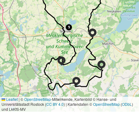
9
Leaflet
|
©
OpenStreetMap
-Mitwirkende, Kartenbild © Hanse- und
Universitätsstadt Rostock (
CC BY 4.0
) | Kartendaten ©
OpenStreetMap
(
ODbL
)
und LkKfS-MV