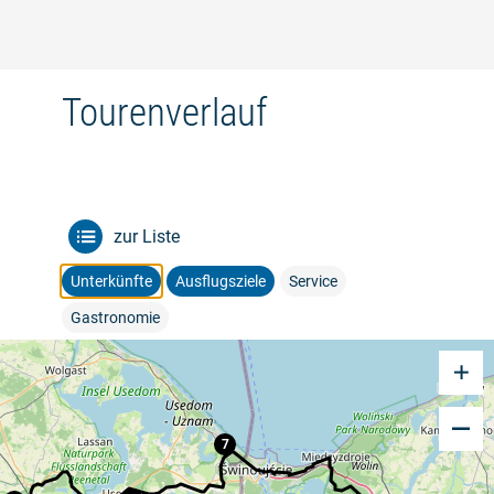
Tourenverlauf
zur Liste
Unterkünfte
Ausflugsziele
Service
Gastronomie
7