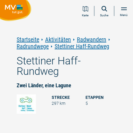
Zum
Zur
Zur
Zum
Menü
Karte
Suche
Inhalt
Navigation
Volltextsuche
Footer
springen
springen
springen
springen
Startseite
Aktivitäten
Radwandern
Radrundwege
Stettiner Haff-Rundweg
Stettiner Haff-
Rundweg
Zwei Länder, eine Lagune
STRECKE
ETAPPEN
297 km
5
©