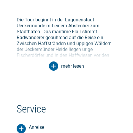
Die Tour beginnt in der Lagunenstadt
Ueckermünde mit einem Abstecher zum
Stadthafen. Das maritime Flair stimmt
Radwanderer gebührend auf die Reise ein.
Zwischen Haffstränden und üppigen Wäldern
der Ueckermünder Heide liegen urige
Fischerdörfer und in den Haffwiesen vor den
Toren Anklams brüten zahlreiche Vögel. Für
mehr lesen
Abwechslung sorgt ein Besuch des Lilienthal-
Museums in der Geburtsstadt des
Flugzeugpioniers.
Über die Zecheriner Klappbrücke führt der Weg
auf die Insel Usedom. Das Hinterland der
Kaiserbäder verwöhnt mit himmlischer Ruhe
Service
und frischem Fisch. Hinter dem 69 Meter hohen
Golm strahlt das Kaiserbad Ahlbeck in seiner
ganzen Schönheit. Über der rauschenden
Anreise
Ostsee thront die bekannte Seebrücke. Auch