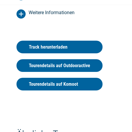
das polnische Swinoujscie bezaubert mit
herrlicher Bäderarchitektur.
Weitere Informationen
Eine Fähre bringt Radwanderer zur
Schwesterinsel Wolin. An Steilküste und
Boddenufer geht es weiter nach Miedzyzdroje.
Dort bietet die 75 Meter hohe Küste ein
eindrucksvolles Panorama über die gesamte
Track herunterladen
Pommersche Bucht. Am Ostufer des Stettiner
Haffs führt der Weg zwischen Sumpfwiesen
und einem weiten Waldgebiet nach Stepnice.
Tourendetails auf Outdooractive
Im nahe gelegenen Czarnocin grast in der
Einsamkeit eine Herde zottliger Wildpferde.
Tourendetails auf Komoot
Die Fahrt durch das Mündungsgebiet der Oder
besticht durch berauschende Aussichten auf
einen der größten Ströme Europas. In der Ferne
grüßen die mächtigen Türme von Szczecin. Die
Stadt liegt auf einem Plateau über der Oder an
der Einfahrt zum Stettiner Haff. Heute erstrahlt
die einstige Hafenmetropole in alter Pracht. Die