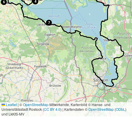
4
6
7
Leaflet
|
©
OpenStreetMap
-Mitwirkende, Kartenbild © Hanse- und
Universitätsstadt Rostock (
CC BY 4.0
) | Kartendaten ©
OpenStreetMap
(
ODbL
)
und LkKfS-MV