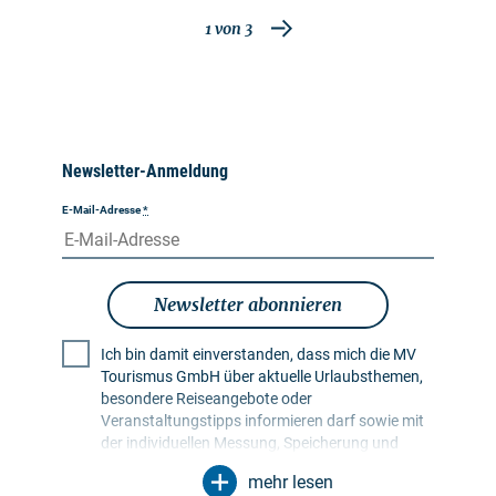
1
von
3
Newsletter-Anmeldung
E-Mail-Adresse
*
Newsletter abonnieren
Ich bin damit einverstanden, dass mich die MV
Tourismus GmbH über aktuelle Urlaubsthemen,
besondere Reiseangebote oder
Veranstaltungstipps informieren darf sowie mit
der individuellen Messung, Speicherung und
Auswertung von Öffnungs- und Klickraten in
mehr lesen
Empfängerprofilen zu Zwecken der Gestaltung