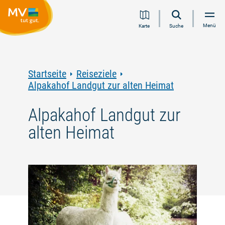
Zum
Zur
Zur
Zum
Menü
Karte
Suche
Inhalt
Navigation
Volltextsuche
Footer
springen
springen
springen
springen
Startseite
Reiseziele
Alpakahof Landgut zur alten Heimat
Alpakahof Landgut zur
alten Heimat