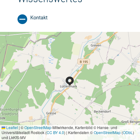
Kontakt
Leaflet
|
©
OpenStreetMap
-Mitwirkende, Kartenbild © Hanse- und
Universitätsstadt Rostock (
CC BY 4.0
) | Kartendaten ©
OpenStreetMap
(
ODbL
)
und LkKfS-MV