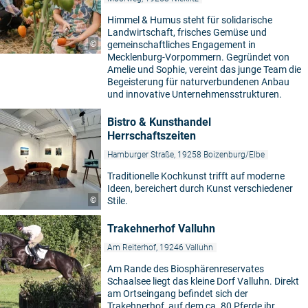
Himmel & Humus steht für solidarische
Landwirtschaft, frisches Gemüse und
©
gemeinschaftliches Engagement in
Mecklenburg-Vorpommern. Gegründet von
Amelie und Sophie, vereint das junge Team die
Begeisterung für naturverbundenen Anbau
und innovative Unternehmensstrukturen.
Bistro & Kunsthandel
Herrschaftszeiten
Hamburger Straße, 19258 Boizenburg/Elbe
Traditionelle Kochkunst trifft auf moderne
Ideen, bereichert durch Kunst verschiedener
©
Stile.
Trakehnerhof Valluhn
Am Reiterhof, 19246 Valluhn
Am Rande des Biosphärenreservates
Schaalsee liegt das kleine Dorf Valluhn. Direkt
am Ortseingang befindet sich der
Trakehnerhof, auf dem ca. 80 Pferde ihr