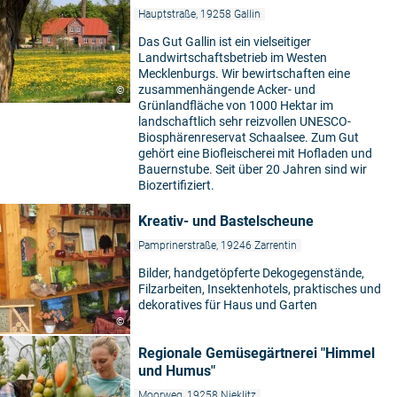
Hauptstraße, 19258 Gallin
Das Gut Gallin ist ein vielseitiger
Landwirtschaftsbetrieb im Westen
Mecklenburgs. Wir bewirtschaften eine
zusammenhängende Acker- und
©
Grünlandfläche von 1000 Hektar im
landschaftlich sehr reizvollen UNESCO-
Biosphärenreservat Schaalsee. Zum Gut
gehört eine Biofleischerei mit Hofladen und
Bauernstube. Seit über 20 Jahren sind wir
Biozertifiziert.
Kreativ- und Bastelscheune
Pamprinerstraße, 19246 Zarrentin
Bilder, handgetöpferte Dekogegenstände,
Filzarbeiten, Insektenhotels, praktisches und
dekoratives für Haus und Garten
©
Regionale Gemüsegärtnerei "Himmel
und Humus"
Moorweg, 19258 Nieklitz