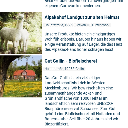
Besitzer über die Aktion "Landvergnügen" mit
eigenem Caravan kennenlernen.
Alpakahof Landgut zur alten Heimat
Hauptstraße, 19258 Greven OT Lüttenmark
Unsere Produkte bieten ein einzigartiges
Wohlfühlerlebnis. Darüber hinaus haben wir
einige Veranstaltung auf Lager, die das Herz
des Alpakas-Fans höher schlagen lässt.
©
Gut Gallin - Biofleischerei
Hauptstraße, 19258 Gallin
Das Gut Gallin ist ein vielseitiger
Landwirtschaftsbetrieb im Westen
Mecklenburgs. Wir bewirtschaften eine
zusammenhängende Acker- und
©
Grünlandfläche von 1000 Hektar im
landschaftlich sehr reizvollen UNESCO-
Biosphärenreservat Schaalsee. Zum Gut
gehört eine Biofleischerei mit Hofladen und
Bauernstube. Seit über 20 Jahren sind wir
Biozertifiziert.