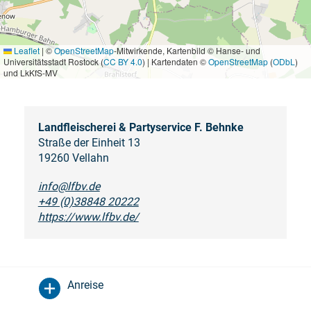
Leaflet
|
©
OpenStreetMap
-Mitwirkende, Kartenbild © Hanse- und
Universitätsstadt Rostock (
CC BY 4.0
) | Kartendaten ©
OpenStreetMap
(
ODbL
)
und LkKfS-MV
Landfleischerei & Partyservice F. Behnke
Straße der Einheit 13
19260 Vellahn
info@lfbv.de
+49 (0)38848 20222
https://www.lfbv.de/
Anreise