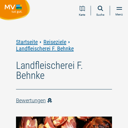
Zum
Zur
Zur
Zum
Menü
Karte
Suche
Inhalt
Navigation
Volltextsuche
Footer
springen
springen
springen
springen
Startseite
Reiseziele
Landfleischerei F. Behnke
Landfleischerei F.
Behnke
Bewertungen