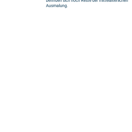
befinden sich noch Reste der mittelalterlichen
Ausmalung.