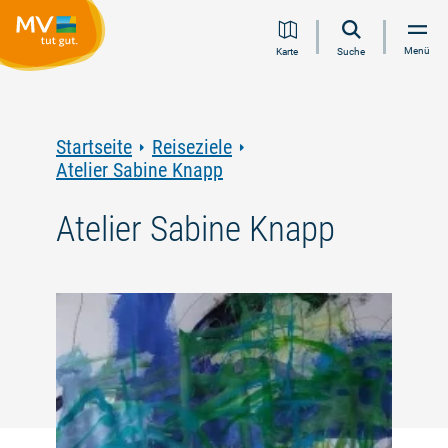
Zum
Zur
Zur
Zum
Menü
Karte
Suche
Inhalt
Navigation
Volltextsuche
Footer
springen
springen
springen
springen
Startseite
Reiseziele
Atelier Sabine Knapp
Atelier Sabine Knapp