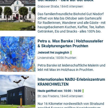
Grabower Straße, 18445 Altenpleen
Das familienfreundliche Biohotel Gut Nisdorf
öffnet von Mai bis Oktober sein Gartencafé
für Radlerinnen, Wanderer und alle Gäste - mit
hausgebackenem Kuchen, Kaffee, Tee, kalten
©
Getränken, Eis und Snacks - alles 100% bio.
Petra u. Max Barske | Holzhausatelier
& Skulpturengarten Pruchten
Jederzeit frei zugänglich
Lindenstraße, 18356 Pruchten
Petra Barske ist leidenschaftliche Malerin und
lebt mit Max im Holzhaus in Pruchten.
Internationales NABU-Erlebniszentrum
KRANICHWELTEN
Heute geöffnet von: 10:00 - 16:00
Str. des Friedens, 18445 Altenpleen
Nur 16 Kilometer nordwestlich von Stralsund
gewährt Europas größtes Kranichzentrum