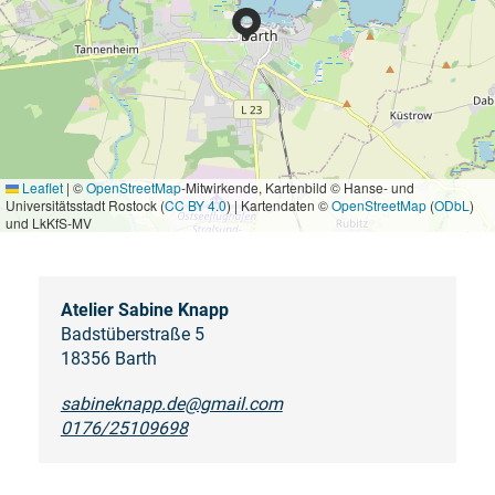
Leaflet
|
©
OpenStreetMap
-Mitwirkende, Kartenbild © Hanse- und
Universitätsstadt Rostock (
CC BY 4.0
) | Kartendaten ©
OpenStreetMap
(
ODbL
)
und LkKfS-MV
Atelier Sabine Knapp
Badstüberstraße 5
18356 Barth
sabineknapp.de@gmail.com
0176/25109698