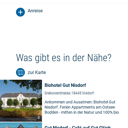
Anreise
Was gibt es in der Nähe?
zur Karte
Biohotel Gut Nisdorf
Grabowerstrasse, 18445 Nisdorf
Ankommen und Ausatmen: Biohotel Gut
Nisdorf. Ferien Appartments am Ostsee-
Bodden - mitten in der Natur und 100% bio
©
Gut Nisdorf - Café auf Gut Glück