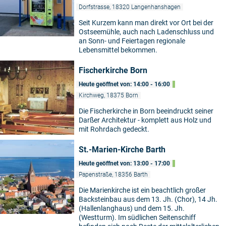
Dorfstrasse, 18320 Langenhanshagen
Seit Kurzem kann man direkt vor Ort bei der
Ostseemühle, auch nach Ladenschluss und
an Sonn- und Feiertagen regionale
Lebensmittel bekommen.
Fischerkirche Born
Heute geöffnet von: 14:00 - 16:00
Kirchweg, 18375 Born
Die Fischerkirche in Born beeindruckt seiner
Darßer Architektur - komplett aus Holz und
mit Rohrdach gedeckt.
St.-Marien-Kirche Barth
Heute geöffnet von: 13:00 - 17:00
Papenstraße, 18356 Barth
Die Marienkirche ist ein beachtlich großer
5
Backsteinbau aus dem 13. Jh. (Chor), 14 Jh.
(Hallenlanghaus) und dem 15. Jh.
(Westturm). Im südlichen Seitenschiff