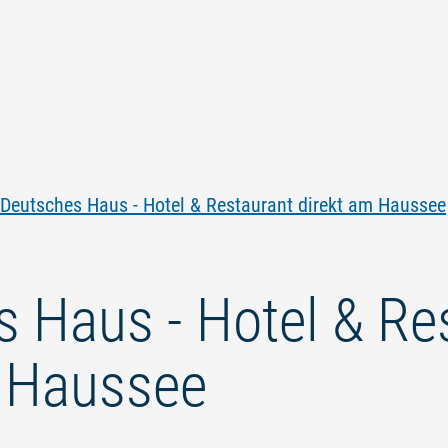
Zum
Zur
Zur
Zum
Inhalt
Navigation
Volltextsuche
Footer
springen
springen
springen
springen
Deutsches Haus - Hotel & Restaurant direkt am Haussee
 Haus - Hotel & Re
m Haussee