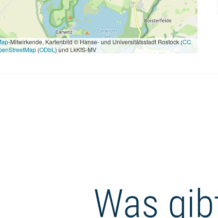
Map
-Mitwirkende, Kartenbild © Hanse- und Universitätsstadt Rostock (
CC
penStreetMap
(
ODbL
) und LkKfS-MV
Was gibt