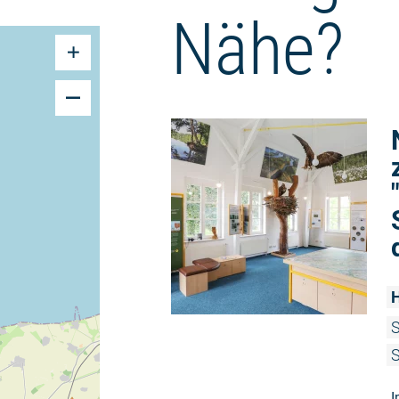
Nähe?
H
S
S
I