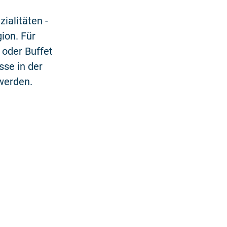
ialitäten -
ion. Für
 oder Buffet
se in der
werden.