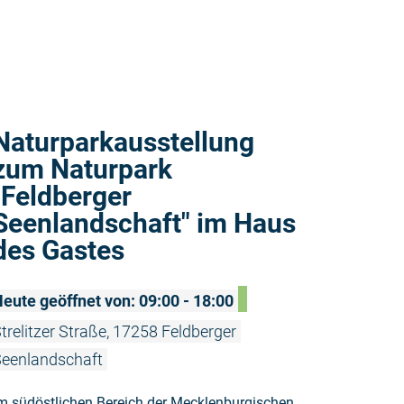
Weiterlese
Naturparkausstellung
zum Naturpark
"Feldberger
Seenlandschaft" im Haus
des Gastes
eute geöffnet von: 09:00 - 18:00
trelitzer Straße, 17258 Feldberger
eenlandschaft
m südöstlichen Bereich der Mecklenburgischen