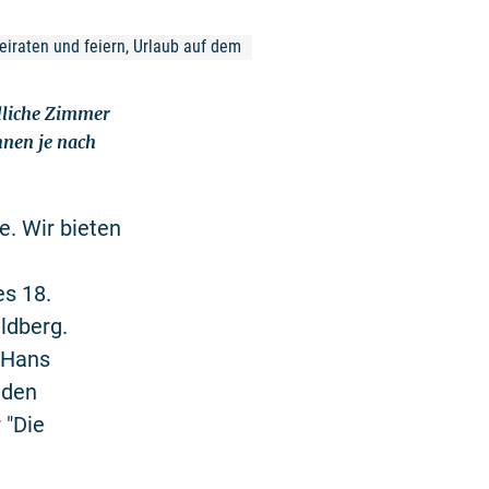
eiraten und feiern, Urlaub auf dem 
ndliche Zimmer
hnen je nach
e. Wir bieten
es 18.
ldberg.
s Hans
 den
 "Die