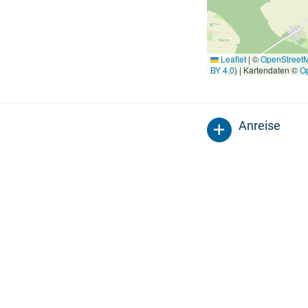
Leaflet
|
©
OpenStreet
BY 4.0
) | Kartendaten ©
O
Anreise