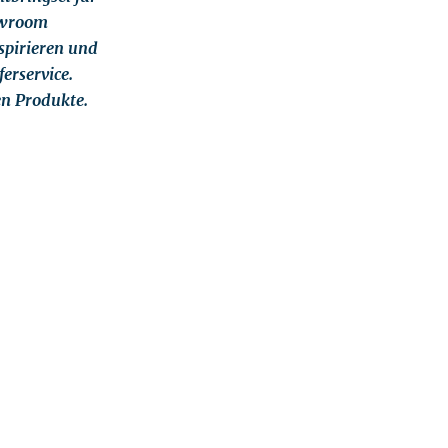
howroom
spirieren und
erservice.
en Produkte.