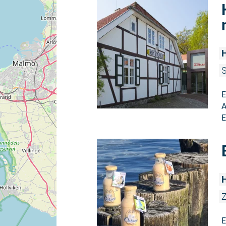
H
S
E
A
E
Z
E