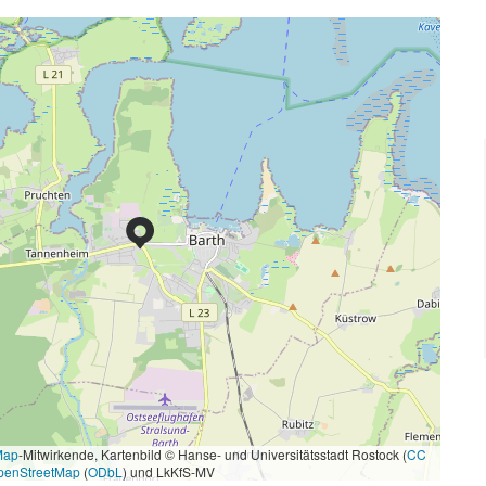
Map
-Mitwirkende, Kartenbild © Hanse- und Universitätsstadt Rostock (
CC
penStreetMap
(
ODbL
) und LkKfS-MV