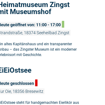
Weiterlese
Heimatmuseum Zingst
mit Museumshof
eute geöffnet von: 11:00 - 17:00
trandstraße, 18374 Seeheilbad Zingst
in altes Kapitänshaus und ein transparenter
nbau – das Zingster Museum ist ein moderner
rlebnisort mit Geschichte.
Weiterlesen
EiEiOstsee
Heute geschlossen
ur Oie, 18356 Bresewitz
iEiOstsee steht für handgemachten Eierlikör aus