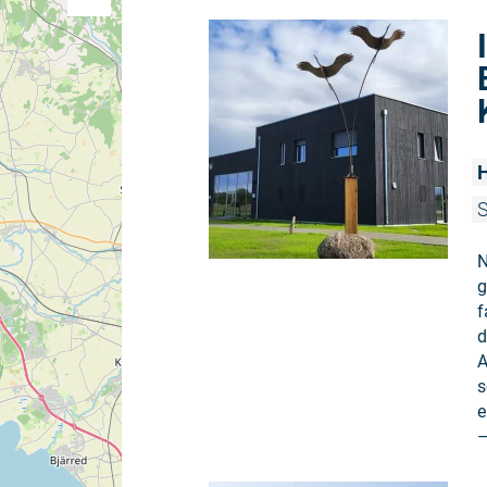
S
N
g
f
d
A
s
e
–