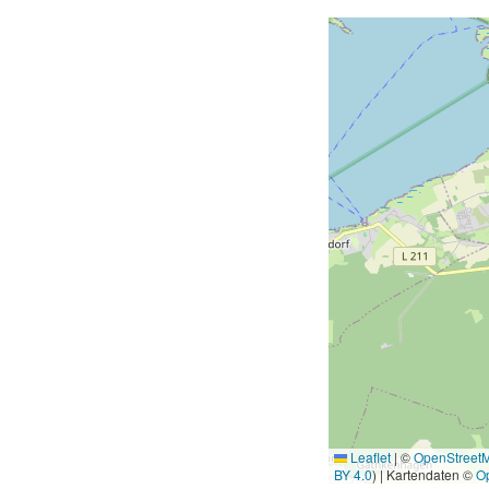
Leaflet
|
©
OpenStreet
BY 4.0
) | Kartendaten ©
O