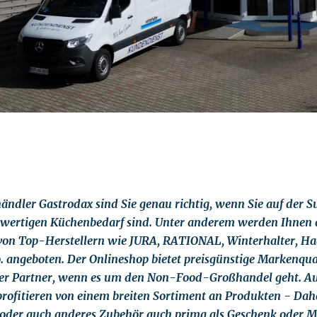
ndler Gastrodax sind Sie genau richtig, wenn Sie auf der S
hwertigen Küchenbedarf sind. Unter anderem werden Ihnen 
von Top-Herstellern wie JURA, RATIONAL, Winterhalter, Ha
 angeboten. Der Onlineshop bietet preisgünstige Markenqual
iger Partner, wenn es um den Non-Food-Großhandel geht. A
rofitieren von einem breiten Sortiment an Produkten - Dahe
 oder auch anderes Zubehör auch prima als Geschenk oder Mi