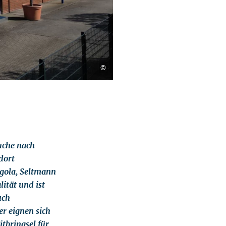
©
uche nach
dort
gola, Seltmann
ität und ist
uch
r eignen sich
tbringsel für