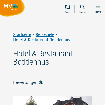
Zum
Zur
Zur
Zum
Menü
Karte
Suche
Inhalt
Navigation
Volltextsuche
Footer
springen
springen
springen
springen
Startseite
Reiseziele
Hotel & Restaurant Boddenhus
Hotel & Restaurant
Boddenhus
Bewertungen