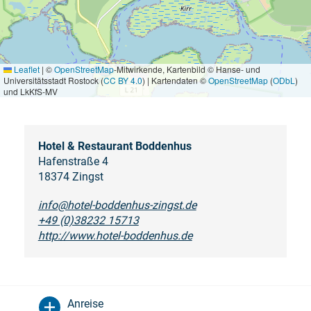
Leaflet
|
©
OpenStreetMap
-Mitwirkende, Kartenbild © Hanse- und
Universitätsstadt Rostock (
CC BY 4.0
) | Kartendaten ©
OpenStreetMap
(
ODbL
)
und LkKfS-MV
Hotel & Restaurant Boddenhus
Hafenstraße 4
18374 Zingst
info@hotel-boddenhus-zingst.de
+49 (0)38232 15713
http://www.hotel-boddenhus.de
Anreise