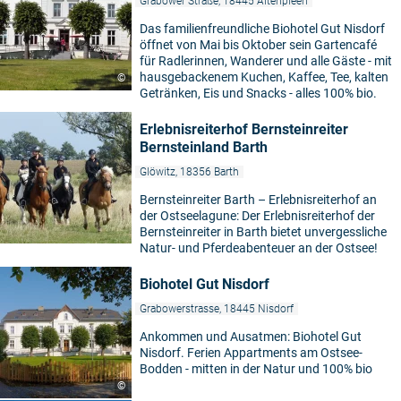
Grabower Straße, 18445 Altenpleen
Das familienfreundliche Biohotel Gut Nisdorf
öffnet von Mai bis Oktober sein Gartencafé
für Radlerinnen, Wanderer und alle Gäste - mit
hausgebackenem Kuchen, Kaffee, Tee, kalten
©
Getränken, Eis und Snacks - alles 100% bio.
Erlebnisreiterhof Bernsteinreiter
Bernsteinland Barth
Glöwitz, 18356 Barth
Bernsteinreiter Barth – Erlebnisreiterhof an
der Ostseelagune: Der Erlebnisreiterhof der
Bernsteinreiter in Barth bietet unvergessliche
Natur- und Pferdeabenteuer an der Ostsee!
Biohotel Gut Nisdorf
Grabowerstrasse, 18445 Nisdorf
Ankommen und Ausatmen: Biohotel Gut
Nisdorf. Ferien Appartments am Ostsee-
Bodden - mitten in der Natur und 100% bio
©