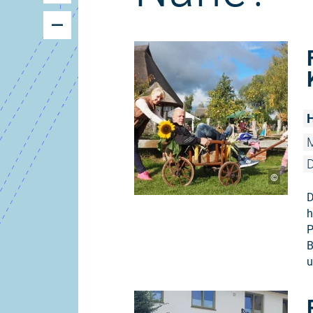
H
M
©
D
h
P
B
u