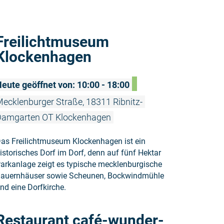
Weiterlese
Freilichtmuseum
Klockenhagen
eute geöffnet von: 10:00 - 18:00
ecklenburger Straße, 18311 Ribnitz-
Damgarten OT Klockenhagen
as Freilichtmuseum Klockenhagen ist ein
istorisches Dorf im Dorf, denn auf fünf Hektar
arkanlage zeigt es typische mecklenburgische
auernhäuser sowie Scheunen, Bockwindmühle
nd eine Dorfkirche.
Weiterlesen
Restaurant café-wunder-