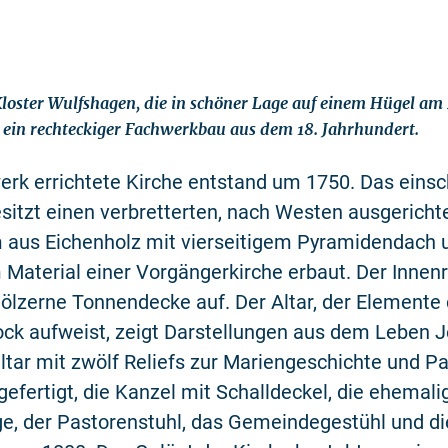
Kloster Wulfshagen, die in schöner Lage auf einem Hügel am
ist ein rechteckiger Fachwerkbau aus dem 18. Jahrhundert.
erk errichtete Kirche entstand um 1750. Das einsch
itzt einen verbretterten, nach Westen ausgericht
 aus Eichenholz mit vierseitigem Pyramidendach 
 Material einer Vorgängerkirche erbaut. Der Inne
hölzerne Tonnendecke auf. Der Altar, der Elemente 
ck aufweist, zeigt Darstellungen aus dem Leben Je
ltar mit zwölf Reliefs zur Mariengeschichte und Pa
efertigt, die Kanzel mit Schalldeckel, die ehemali
e, der Pastorenstuhl, das Gemeindegestühl und di