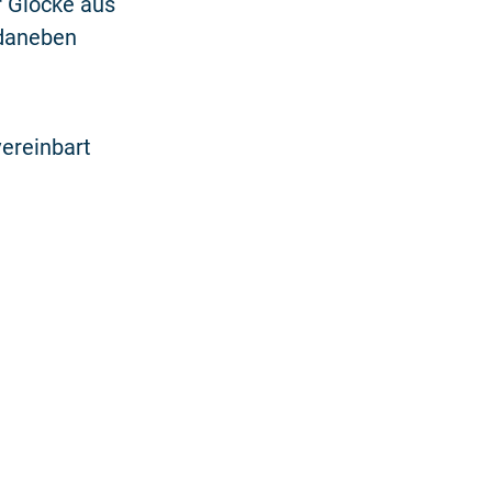
r Glocke aus
 daneben
ereinbart