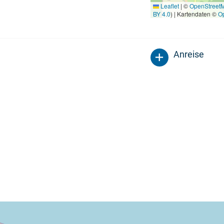
Leaflet
|
©
OpenStreet
BY 4.0
) | Kartendaten ©
O
Anreise