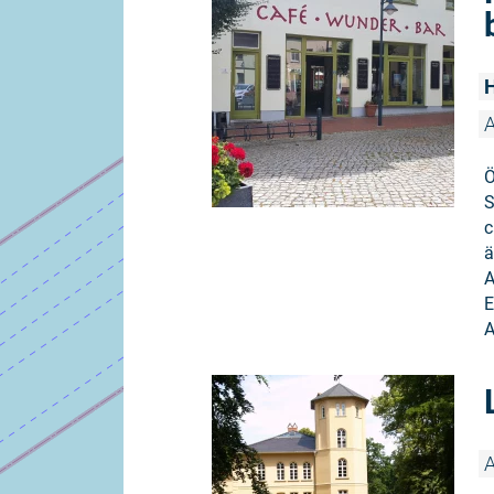
H
A
Ö
S
c
ä
A
E
A
A