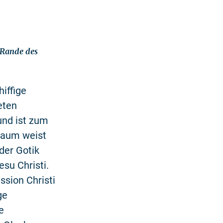
 Rande des
iffige
eten
und ist zum
nraum weist
der Gotik
su Christi.
ssion Christi
ge
e