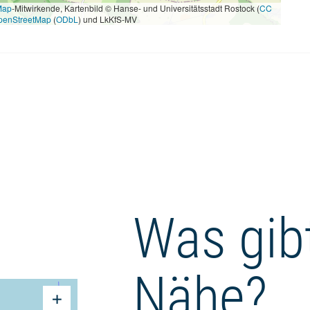
Map
-Mitwirkende, Kartenbild © Hanse- und Universitätsstadt Rostock (
CC
penStreetMap
(
ODbL
) und LkKfS-MV
Was gibt
Nähe?