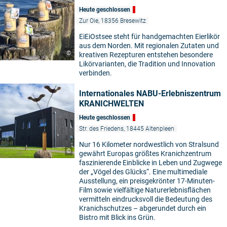
Heute geschlossen
Zur Oie, 18356 Bresewitz
EiEiOstsee steht für handgemachten Eierlikör
aus dem Norden. Mit regionalen Zutaten und
©
kreativen Rezepturen entstehen besondere
Likörvarianten, die Tradition und Innovation
verbinden.
Internationales NABU-Erlebniszentrum
KRANICHWELTEN
Heute geschlossen
Str. des Friedens, 18445 Altenpleen
Nur 16 Kilometer nordwestlich von Stralsund
©
gewährt Europas größtes Kranichzentrum
faszinierende Einblicke in Leben und Zugwege
der „Vögel des Glücks“. Eine multimediale
Ausstellung, ein preisgekrönter 17-Minuten-
Film sowie vielfältige Naturerlebnisflächen
vermitteln eindrucksvoll die Bedeutung des
Kranichschutzes – abgerundet durch ein
Bistro mit Blick ins Grün.