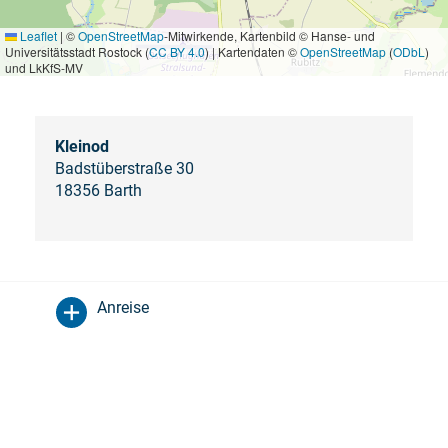
Leaflet
|
©
OpenStreetMap
-Mitwirkende, Kartenbild © Hanse- und
Universitätsstadt Rostock (
CC BY 4.0
) | Kartendaten ©
OpenStreetMap
(
ODbL
)
und LkKfS-MV
Kleinod
Badstüberstraße 30
18356 Barth
Anreise