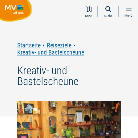
Zum
Zur
Zur
Zum
Menü
Karte
Suche
Inhalt
Navigation
Volltextsuche
Footer
springen
springen
springen
springen
Startseite
Reiseziele
Kreativ- und Bastelscheune
Kreativ- und
Bastelscheune