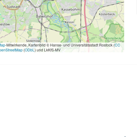
Map
-Mitwirkende, Kartenbild © Hanse- und Universitätsstadt Rostock (
CC
penStreetMap
(
ODbL
) und LkKfS-MV