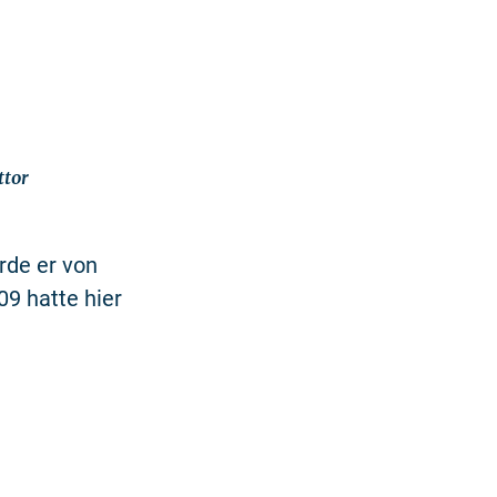
ttor
rde er von
9 hatte hier