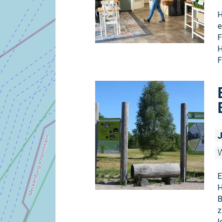
H
e
F
H
F
J
W
E
H
B
z
l