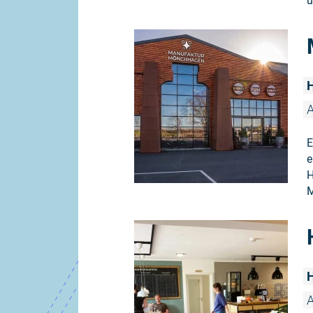
u
H
A
E
e
H
M
H
A