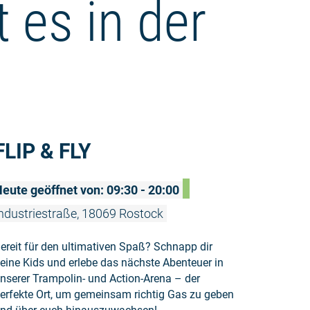
 es in der
Weiterlesen
FLIP & FLY
eute geöffnet von: 09:30 - 20:00
ndustriestraße, 18069 Rostock
ereit für den ultimativen Spaß? Schnapp dir
eine Kids und erlebe das nächste Abenteuer in
nserer Trampolin- und Action-Arena – der
erfekte Ort, um gemeinsam richtig Gas zu geben