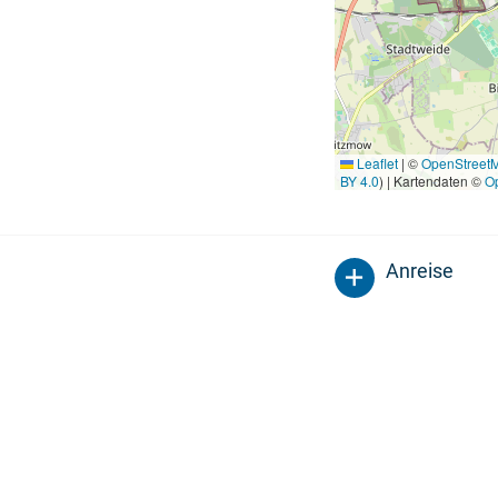
Leaflet
|
©
OpenStreet
BY 4.0
) | Kartendaten ©
O
Anreise