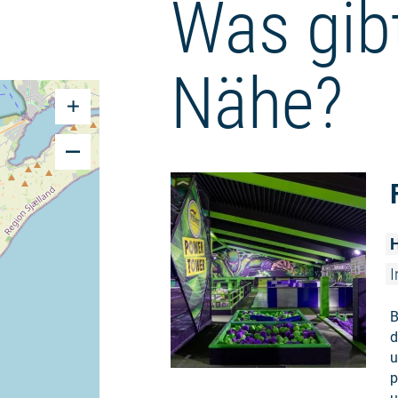
Was gibt
Nähe?
H
I
B
d
u
p