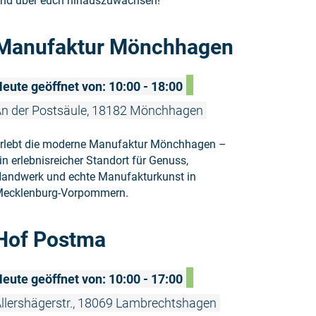
nd über euch hinauszuwachsen!
Weiterlese
Manufaktur Mönchhagen
eute geöffnet von: 10:00 - 18:00
n der Postsäule, 18182 Mönchhagen
rlebt die moderne Manufaktur Mönchhagen –
in erlebnisreicher Standort für Genuss,
andwerk und echte Manufakturkunst in
ecklenburg-Vorpommern.
Weiterlese
Hof Postma
eute geöffnet von: 10:00 - 17:00
llershägerstr., 18069 Lambrechtshagen