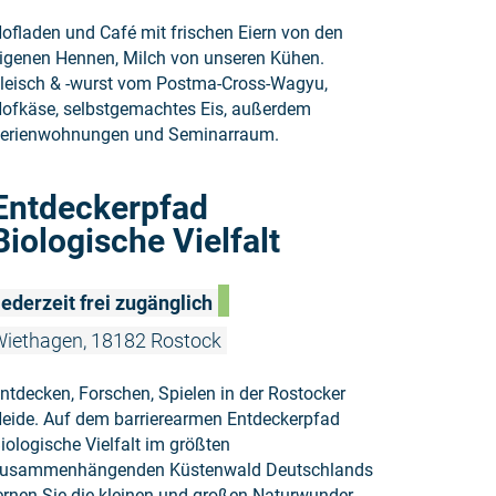
ofladen und Café mit frischen Eiern von den
igenen Hennen, Milch von unseren Kühen.
leisch & -wurst vom Postma-Cross-Wagyu,
ofkäse, selbstgemachtes Eis, außerdem
erienwohnungen und Seminarraum.
Weiterlesen
Entdeckerpfad
Biologische Vielfalt
ederzeit frei zugänglich
iethagen, 18182 Rostock
ntdecken, Forschen, Spielen in der Rostocker
eide. Auf dem barrierearmen Entdeckerpfad
iologische Vielfalt im größten
usammenhängenden Küstenwald Deutschlands
ernen Sie die kleinen und großen Naturwunder