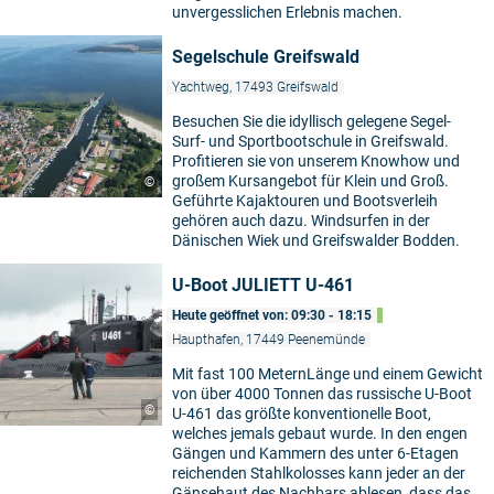
unvergesslichen Erlebnis machen.
Segelschule Greifswald
Yachtweg, 17493 Greifswald
Besuchen Sie die idyllisch gelegene Segel-
Surf- und Sportbootschule in Greifswald.
Profitieren sie von unserem Knowhow und
großem Kursangebot für Klein und Groß.
©
Geführte Kajaktouren und Bootsverleih
gehören auch dazu. Windsurfen in der
Dänischen Wiek und Greifswalder Bodden.
U-Boot JULIETT U-461
Heute geöffnet von: 09:30 - 18:15
Haupthafen, 17449 Peenemünde
Mit fast 100 MeternLänge und einem Gewicht
von über 4000 Tonnen das russische U-Boot
©
U-461 das größte konventionelle Boot,
welches jemals gebaut wurde. In den engen
Gängen und Kammern des unter 6-Etagen
reichenden Stahlkolosses kann jeder an der
Gänsehaut des Nachbars ablesen, dass das