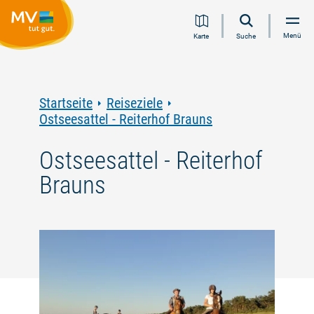
Zum
Zur
Zur
Zum
Menü
Karte
Suche
Inhalt
Navigation
Volltextsuche
Footer
springen
springen
springen
springen
Startseite
Reiseziele
Ostseesattel - Reiterhof Brauns
Ostseesattel - Reiterhof
Brauns