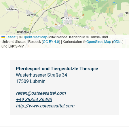
Leaflet
|
©
OpenStreetMap
-Mitwirkende, Kartenbild © Hanse- und
Universitätsstadt Rostock (
CC BY 4.0
) | Kartendaten ©
OpenStreetMap
(
ODbL
)
und LkKfS-MV
Pferdesport und Tiergestützte Therapie
Wusterhusener Straße 34
17509 Lubmin
reiten@ostseesattel.com
+49 38354 36493
http://www.ostseesattel.com