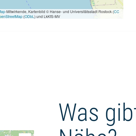
Map
-Mitwirkende, Kartenbild © Hanse- und Universitätsstadt Rostock (
CC
penStreetMap
(
ODbL
) und LkKfS-MV
Was gibt