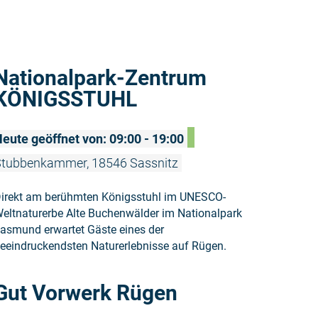
Weiterlese
Nationalpark-Zentrum
KÖNIGSSTUHL
eute geöffnet von: 09:00 - 19:00
tubbenkammer, 18546 Sassnitz
irekt am berühmten Königsstuhl im UNESCO-
eltnaturerbe Alte Buchenwälder im Nationalpark
asmund erwartet Gäste eines der
eeindruckendsten Naturerlebnisse auf Rügen.
Weiterlese
Gut Vorwerk Rügen