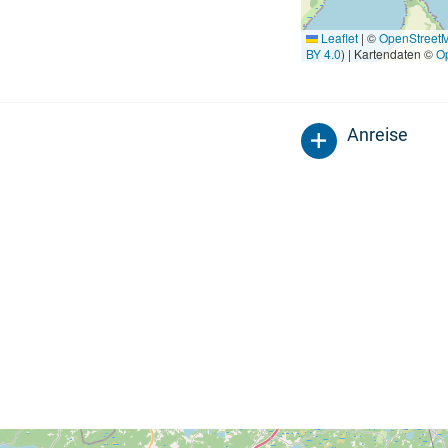
Leaflet
|
©
OpenStreet
BY 4.0
) | Kartendaten ©
O
Anreise