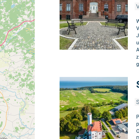
V
W
V
J
u
A
z
g
S
P
p
O
D