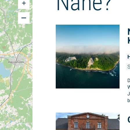
Nähe?
H
S
D
W
J
b