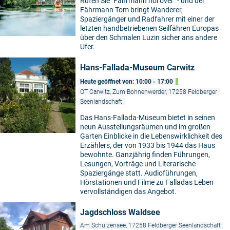
Rufen Sie "Fährmann hol över" - und der
Fährmann Tom bringt Wanderer,
Spaziergänger und Radfahrer mit einer der
letzten handbetriebenen Seilfähren Europas
über den Schmalen Luzin sicher ans andere
Ufer.
Hans-Fallada-Museum Carwitz
Heute geöffnet von: 10:00 - 17:00
OT Carwitz, Zum Bohnenwerder, 17258 Feldberger
Seenlandschaft
Das Hans-Fallada-Museum bietet in seinen
neun Ausstellungsräumen und im großen
Garten Einblicke in die Lebenswirklichkeit des
Erzählers, der von 1933 bis 1944 das Haus
bewohnte. Ganzjährig finden Führungen,
Lesungen, Vorträge und Literarische
Spaziergänge statt. Audioführungen,
Hörstationen und Filme zu Falladas Leben
vervollständigen das Angebot.
Jagdschloss Waldsee
Am Schulzensee, 17258 Feldberger Seenlandschaft