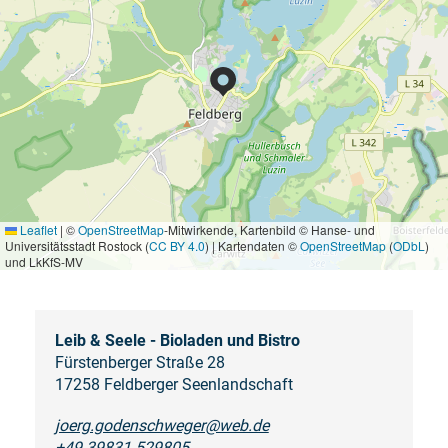
Leaflet
|
©
OpenStreetMap
-Mitwirkende, Kartenbild © Hanse- und
Universitätsstadt Rostock (
CC BY 4.0
) | Kartendaten ©
OpenStreetMap
(
ODbL
)
und LkKfS-MV
Leib & Seele - Bioladen und Bistro
Fürstenberger Straße 28
17258 Feldberger Seenlandschaft
joerg.godenschweger@web.de
+49 39831 529805