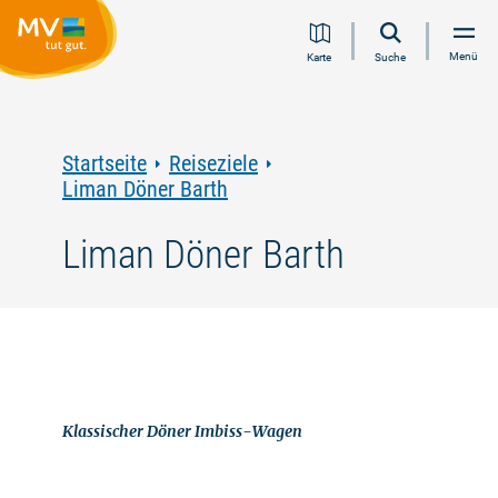
Zum
Zur
Zur
Zum
Menü
Karte
Suche
Inhalt
Navigation
Volltextsuche
Footer
springen
springen
springen
springen
Startseite
Reiseziele
Liman Döner Barth
Liman Döner Barth
Klassischer Döner Imbiss-Wagen