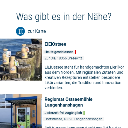
Was gibt es in der Nähe?
zur Karte
EiEiOstsee
Heute geschlossen
Zur Oie, 18356 Bresewitz
EiEiOstsee steht für handgemachten Eierlikör
aus dem Norden. Mit regionalen Zutaten und
©
kreativen Rezepturen entstehen besondere
Likörvarianten, die Tradition und Innovation
verbinden.
Regiomat Ostseemühle
Langenhanshagen
Jederzeit frei zugänglich
Dorfstrasse, 18320 Langenhanshagen
Seit Kurzem kann man direkt vor Ort bei der