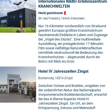
Internationales NABU-Erlebniszentrum
KRANICHWELTEN
Heute geschlossen
Str. des Friedens, 18445 Altenpleen
Nur 16 Kilometer nordwestlich von Stralsund
©
gewährt Europas größtes Kranichzentrum
faszinierende Einblicke in Leben und Zugwege
der „Vögel des Glücks“. Eine multimediale
Ausstellung, ein preisgekrönter 17-Minuten-
Film sowie vielfältige Naturerlebnisflächen
vermitteln eindrucksvoll die Bedeutung des
Kranichschutzes – abgerundet durch ein
Bistro mit Blick ins Grün.
Hotel IV Jahreszeiten Zingst
Boddenweg, 18374 Zingst
Zwischen Ostsee und Bodden, umgeben von
der unberührten Natur des Nationalparks
Vorpommersche Boddenlandschaft, erwartet
Sie das 4-Sterne-Superior Hotel IV
©
Jahreszeiten Zingst. Ein Ort, an dem
Entspannung, Genuss und Meeresluft