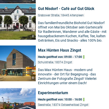
Gut Nisdorf - Café auf Gut Glück
Grabower Straße, 18445 Altenpleen
Das familienfreundliche Biohotel Gut Nisdorf
öffnet von Mai bis Oktober sein Gartencafé
für Radlerinnen, Wanderer und alle Gäste - mit
hausgebackenem Kuchen, Kaffee, Tee, kalten
©
Getränken, Eis und Snacks - alles 100% bio.
Max Hünten Haus Zingst
Heute geöffnet von: 09:00 - 17:00
Schulstraße, 18374 Zingst
Das Max Hünten Haus - modern und
innovativ - der Ort für Begegnung - das
©
Zentrum der Fotografie Zingst! Vielerlei
Einrichtungen unter einem Dach!
Experimentarium
5
Heute geöffnet von: 10:00 - 16:00
Seestraße, 18374 Ostseeheilbad Zingst