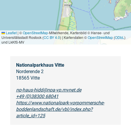
Leaflet
|
©
OpenStreetMap
-Mitwirkende, Kartenbild © Hanse- und
Universitätsstadt Rostock (
CC BY 4.0
) | Kartendaten ©
OpenStreetMap
(
ODbL
)
und LkKfS-MV
Nationalparkhaus Vitte
Norderende 2
18565 Vitte
np-haus-hidd@npa-vp.mvnet.de
+49 (0)38300 68041
https://www.nationalpark-vorpommersche-
boddenlandschaft.de/vbl/index.php?
article_id=125