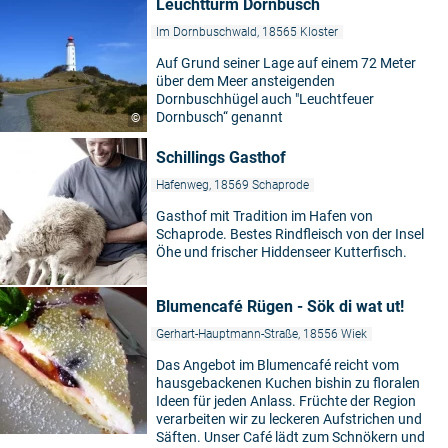
Leuchtturm Dornbusch
Im Dornbuschwald, 18565 Kloster
Auf Grund seiner Lage auf einem 72 Meter
über dem Meer ansteigenden
Dornbuschhügel auch "Leuchtfeuer
Dornbusch“ genannt
©
Schillings Gasthof
Hafenweg, 18569 Schaprode
Gasthof mit Tradition im Hafen von
Schaprode. Bestes Rindfleisch von der Insel
Öhe und frischer Hiddenseer Kutterfisch.
Blumencafé Rügen - Sök di wat ut!
Gerhart-Hauptmann-Straße, 18556 Wiek
Das Angebot im Blumencafé reicht vom
hausgebackenen Kuchen bishin zu floralen
Ideen für jeden Anlass. Früchte der Region
verarbeiten wir zu leckeren Aufstrichen und
Säften. Unser Café lädt zum Schnökern und