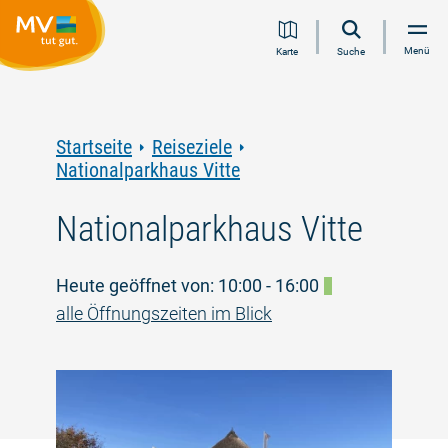
Zum
Zur
Zur
Zum
Menü
Karte
Suche
Inhalt
Navigation
Volltextsuche
Footer
springen
springen
springen
springen
Startseite
Reiseziele
Nationalparkhaus Vitte
Nationalparkhaus Vitte
Heute geöffnet von: 10:00 - 16:00
alle Öffnungszeiten im Blick