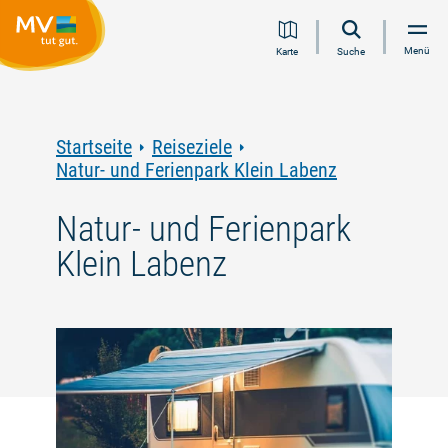
Zum
Zur
Zur
Zum
Menü
Karte
Suche
Inhalt
Navigation
Volltextsuche
Footer
springen
springen
springen
springen
Startseite
Reiseziele
Natur- und Ferienpark Klein Labenz
Natur- und Ferienpark
Klein Labenz