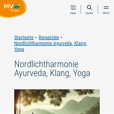
Zum
Zur
Zur
Zum
Menü
Karte
Suche
Inhalt
Navigation
Volltextsuche
Footer
springen
springen
springen
springen
Startseite
Reiseziele
Nordlichtharmonie Ayurveda, Klang,
Yoga
Nordlichtharmonie
Ayurveda, Klang, Yoga