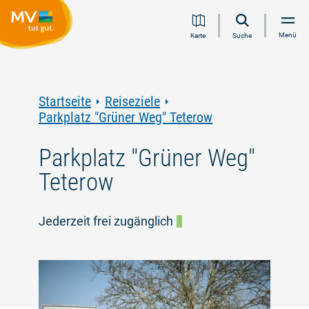
Zum
Zur
Zur
Zum
Menü
Karte
Suche
Inhalt
Navigation
Volltextsuche
Footer
springen
springen
springen
springen
Startseite
Reiseziele
Parkplatz "Grüner Weg" Teterow
Parkplatz "Grüner Weg"
Teterow
Jederzeit frei zugänglich