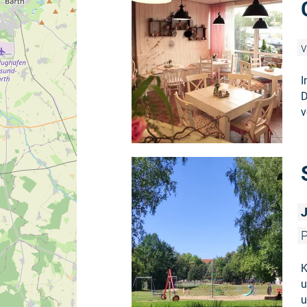
v
I
D
v
J
P
K
u
u