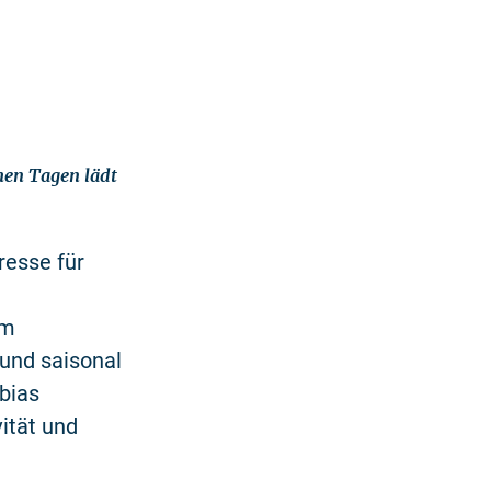
men Tagen lädt
resse für
im
und saisonal
obias
ität und