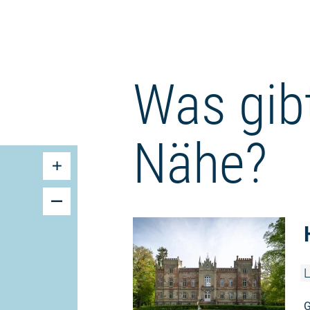
Was gibt
Nähe?
L
G