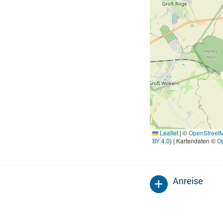
Leaflet
|
©
OpenStreet
BY 4.0
) | Kartendaten ©
O
Anreise