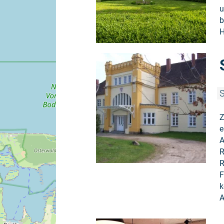
u
b
H
S
Z
e
A
R
R
F
k
A