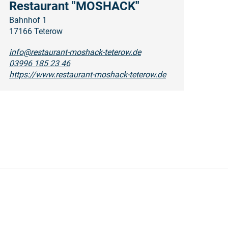
Restaurant "MOSHACK"
Bahnhof 1
17166 Teterow
info@restaurant-moshack-teterow.de
03996 185 23 46
https://www.restaurant-moshack-teterow.de