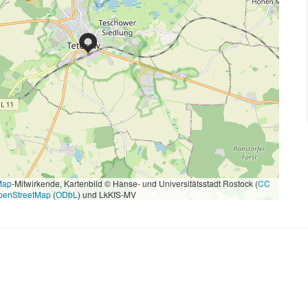
Map
-Mitwirkende, Kartenbild © Hanse- und Universitätsstadt Rostock (
CC
penStreetMap
(
ODbL
) und LkKfS-MV