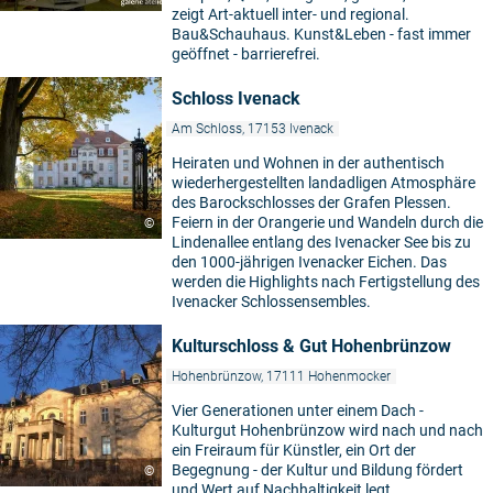
zeigt Art-aktuell inter- und regional.
Bau&Schauhaus. Kunst&Leben - fast immer
geöffnet - barrierefrei.
Schloss Ivenack
Am Schloss, 17153 Ivenack
Heiraten und Wohnen in der authentisch
wiederhergestellten landadligen Atmosphäre
des Barockschlosses der Grafen Plessen.
Feiern in der Orangerie und Wandeln durch die
©
Lindenallee entlang des Ivenacker See bis zu
den 1000-jährigen Ivenacker Eichen. Das
werden die Highlights nach Fertigstellung des
Ivenacker Schlossensembles.
Kulturschloss & Gut Hohenbrünzow
Hohenbrünzow, 17111 Hohenmocker
Vier Generationen unter einem Dach -
Kulturgut Hohenbrünzow wird nach und nach
ein Freiraum für Künstler, ein Ort der
Begegnung - der Kultur und Bildung fördert
©
und Wert auf Nachhaltigkeit legt.