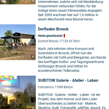
©
Unternehmen, welche sich mit Mecklenburg-
Vorpommern verbunden fühlen, für die
Anlage eines neuen Klimawaldes engagiert.
Seit 2009 wachsen hier auf 1,6 Hektar in
einem Mischwald neue Bäume heran.
Dorfladen Broock
Heute geschlossen
Gutshof Broock, 17129 Alt Tellin
Nach Jahrzehnten ohne Konsum und
Gaststätte in Broock, öffnet nun der
©
Dorfladen mit Café und Biergarten, am Rande
des künftigen Kultur- und Tagungszentrums
Schlossgut Broock und mitten im
wunderschönen Tollensetal.
SUBITOW Galerie - Atelier - Leben
Klempenow, 17089 Bartow
SUBITOW - Galerie - Atelier - Leben - ist ein
Projekt, das dem Kenner und dem Laien
Überraschendes zu bieten hat - Malerei,
Skulptur, Quilt, Fotografik, gARTen, Sound. Es
©