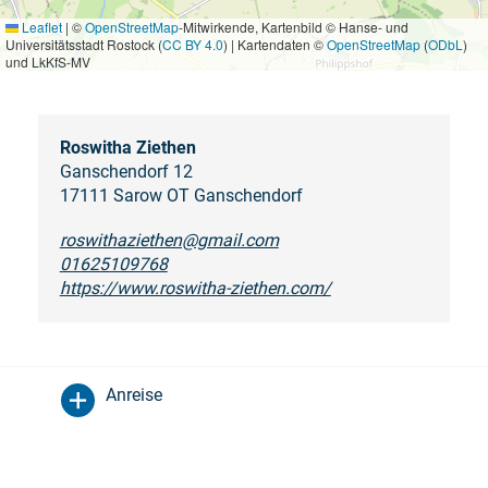
Leaflet
|
©
OpenStreetMap
-Mitwirkende, Kartenbild © Hanse- und
Universitätsstadt Rostock (
CC BY 4.0
) | Kartendaten ©
OpenStreetMap
(
ODbL
)
und LkKfS-MV
Roswitha Ziethen
Ganschendorf 12
17111 Sarow OT Ganschendorf
roswithaziethen@gmail.com
01625109768
https://www.roswitha-ziethen.com/
Anreise