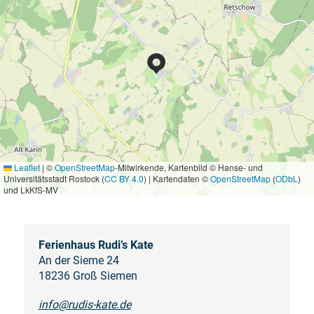
Leaflet
|
©
OpenStreetMap
-Mitwirkende, Kartenbild © Hanse- und
Universitätsstadt Rostock (
CC BY 4.0
) | Kartendaten ©
OpenStreetMap
(
ODbL
)
und LkKfS-MV
Ferienhaus Rudi’s Kate
An der Sieme 24
18236 Groß Siemen
info@rudis-kate.de