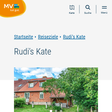
Zum
Zur
Zur
Zum
Menü
Karte
Suche
Inhalt
Navigation
Volltextsuche
Footer
springen
springen
springen
springen
Startseite
Reiseziele
Rudi’s Kate
Rudi’s Kate
©