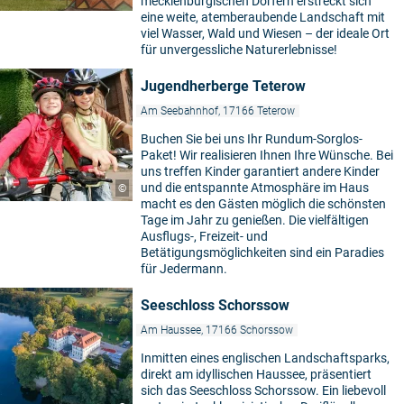
mecklenburgischen Dörfern erstreckt sich
eine weite, atemberaubende Landschaft mit
viel Wasser, Wald und Wiesen – der ideale Ort
für unvergessliche Naturerlebnisse!
Jugendherberge Teterow
Am Seebahnhof, 17166 Teterow
Buchen Sie bei uns Ihr Rundum-Sorglos-
Paket! Wir realisieren Ihnen Ihre Wünsche. Bei
uns treffen Kinder garantiert andere Kinder
und die entspannte Atmosphäre im Haus
©
macht es den Gästen möglich die schönsten
Tage im Jahr zu genießen. Die vielfältigen
Ausflugs-, Freizeit- und
Betätigungsmöglichkeiten sind ein Paradies
für Jedermann.
Seeschloss Schorssow
Am Haussee, 17166 Schorssow
Inmitten eines englischen Landschaftsparks,
direkt am idyllischen Haussee, präsentiert
sich das Seeschloss Schorssow. Ein liebevoll