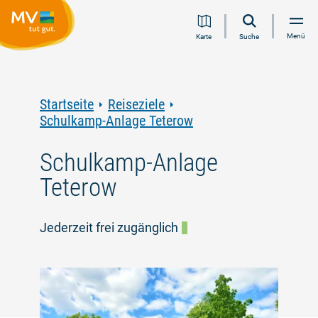
Zum
Zur
Zur
Zum
Menü
Karte
Suche
Inhalt
Navigation
Volltextsuche
Footer
springen
springen
springen
springen
Startseite
Reiseziele
Schulkamp-Anlage Teterow
Schulkamp-Anlage
Teterow
Jederzeit frei zugänglich