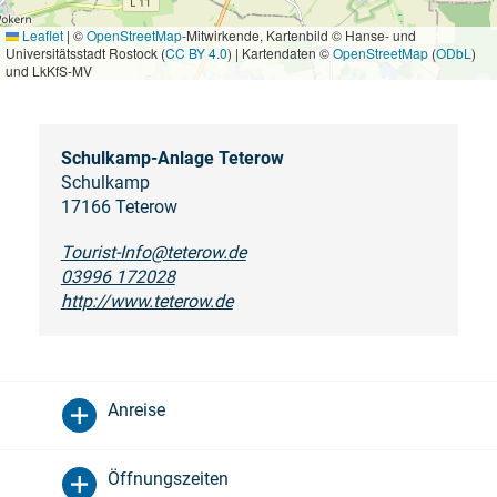
Leaflet
|
©
OpenStreetMap
-Mitwirkende, Kartenbild © Hanse- und
Universitätsstadt Rostock (
CC BY 4.0
) | Kartendaten ©
OpenStreetMap
(
ODbL
)
und LkKfS-MV
Schulkamp-Anlage Teterow
Schulkamp
17166 Teterow
Tourist-Info@teterow.de
03996 172028
http://www.teterow.de
Anreise
Öffnungszeiten