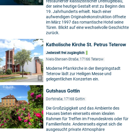
restaurierter klassizistischer Dreiflügelbau,
©
der seine heutige Gestalt erst zu Beginn des
19. Jahrhunderts erhielt. Nach einer
aufwendigen Originalrekonstruktion öffnete
im März 1997 das romantische Hotel seine
Türen. Blickt auf eine wechselvolle Geschichte
zurück.
Katholische Kirche St. Petrus Teterow
Jederzeit frei zugänglich
Niels-Stensen-Straße, 17166 Teterow
Moderne Pfarrkirche in der Bergringstadt
Teterow lädt zur Heiligen Messe und
©
gelegentlichen Konzerten ein.
Gutshaus Gottin
Dorfstraße, 17168 Gottin
Die Großzügigkeit und das Ambiente des
Hauses bieten einerseits einen idealen
Rahmen für Treffen im Freundeskreis oder für
Familienfeste. Andererseits eignet sich die
©
ausgesucht private Atmosphäre