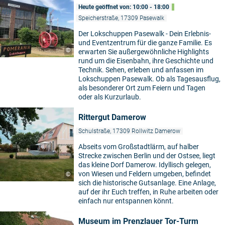
Heute geöffnet von: 10:00 - 18:00
Speicherstraße, 17309 Pasewalk
Der Lokschuppen Pasewalk - Dein Erlebnis-
und Eventzentrum für die ganze Familie. Es
©
erwarten Sie außergewöhnliche Highlights
rund um die Eisenbahn, ihre Geschichte und
Technik. Sehen, erleben und anfassen im
Lokschuppen Pasewalk. Ob als Tagesausflug,
als besonderer Ort zum Feiern und Tagen
oder als Kurzurlaub.
Rittergut Damerow
Schulstraße, 17309 Rollwitz Damerow
Abseits vom Großstadtlärm, auf halber
Strecke zwischen Berlin und der Ostsee, liegt
das kleine Dorf Damerow. Idyllisch gelegen,
von Wiesen und Feldern umgeben, befindet
©
sich die historische Gutsanlage. Eine Anlage,
auf der ihr Euch treffen, in Ruhe arbeiten oder
einfach nur entspannen könnt.
Museum im Prenzlauer Tor-Turm