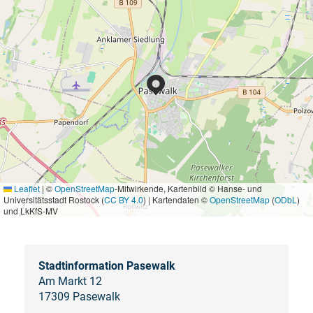
Leaflet
|
©
OpenStreetMap
-Mitwirkende, Kartenbild © Hanse- und
Universitätsstadt Rostock (
CC BY 4.0
) | Kartendaten ©
OpenStreetMap
(
ODbL
)
und LkKfS-MV
Stadtinformation Pasewalk
Am Markt 12
17309 Pasewalk