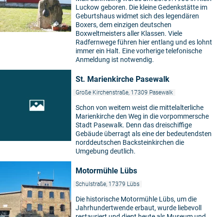
Luckow geboren. Die kleine Gedenkstätte im
Geburtshaus widmet sich des legendären
Boxers, dem einzigen deutschen
Boxweltmeisters aller Klassen. Viele
Radfernwege führen hier entlang und es lohnt
immer ein Halt. Eine vorherige telefonische
Anmeldung ist notwendig.
St. Marienkirche Pasewalk
Große Kirchenstraße, 17309 Pasewalk
Schon von weitem weist die mittelalterliche
Marienkirche den Weg in die vorpommersche
Stadt Pasewalk. Denn das dreischiffige
Gebäude überragt als eine der bedeutendsten
norddeutschen Backsteinkirchen die
Umgebung deutlich.
Motormühle Lübs
Schulstraße, 17379 Lübs
Die historische Motormühle Lübs, um die
Jahrhundertwende erbaut, wurde liebevoll
restauriert und dient heute als Museum und