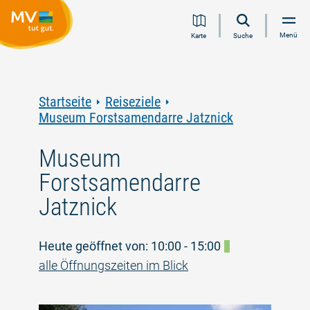
Zum
Zur
Zur
Zum
Menü
Karte
Suche
Inhalt
Navigation
Volltextsuche
Footer
springen
springen
springen
springen
Startseite
Reiseziele
Museum Forstsamendarre Jatznick
Museum
Forstsamendarre
Jatznick
Heute geöffnet von: 10:00 - 15:00
alle Öffnungszeiten im Blick