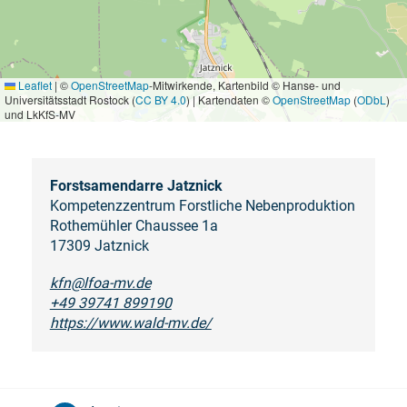
Leaflet
|
©
OpenStreetMap
-Mitwirkende, Kartenbild © Hanse- und
Universitätsstadt Rostock (
CC BY 4.0
) | Kartendaten ©
OpenStreetMap
(
ODbL
)
und LkKfS-MV
Forstsamendarre Jatznick
Kompetenzzentrum Forstliche Nebenproduktion
Rothemühler Chaussee 1a
17309 Jatznick
kfn@lfoa-mv.de
+49 39741 899190
https://www.wald-mv.de/