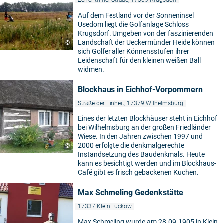
Zerrenthiner Straße, 17309 Krugsdorf
Auf dem Festland vor der Sonneninsel
Usedom liegt die Golfanlage Schloss
Krugsdorf. Umgeben von der faszinierenden
Landschaft der Ueckermünder Heide können
©
sich Golfer aller Könnensstufen ihrer
Leidenschaft für den kleinen weißen Ball
widmen.
Blockhaus in Eichhof-Vorpommern
Straße der Einheit, 17379 Wilhelmsburg
Eines der letzten Blockhäuser steht in Eichhof
bei Wilhelmsburg an der großen Friedländer
Wiese. In den Jahren zwischen 1997 und
2000 erfolgte die denkmalgerechte
©
Instandsetzung des Baudenkmals. Heute
kann es besichtigt werden und im Blockhaus-
Café gibt es frisch gebackenen Kuchen.
Max Schmeling Gedenkstätte
17337 Klein Luckow
Max Schmeling wurde am 28.09.1905 in Klein