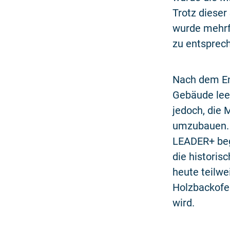
Trotz dieser
wurde mehrf
zu entsprec
Nach dem En
Gebäude lee
jedoch, die
umzubauen. 
LEADER+ beg
die historis
heute teilw
Holzbackofe
wird.