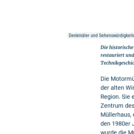
Denkmäler und Sehenswürdigkeite
Die historisch
restauriert un
Technikgeschic
Die Motormü
der alten Wi
Region. Sie 
Zentrum des
Müllerhaus,
den 1980er 
wurde die Mü