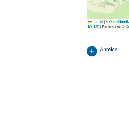
Leaflet
|
©
OpenStreet
BY 4.0
) | Kartendaten ©
O
Anreise