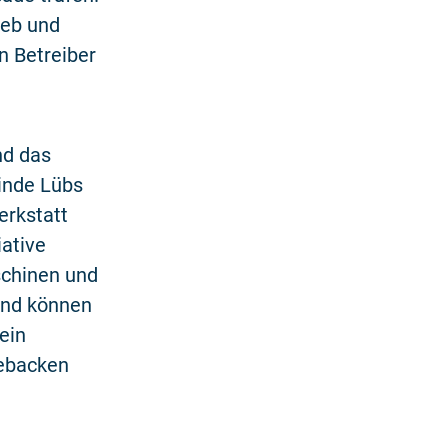
ieb und
n Betreiber
nd das
inde Lübs
erkstatt
ative
schinen und
und können
ein
gebacken