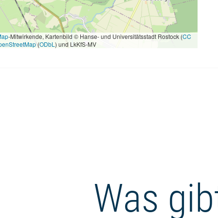
Map
-Mitwirkende, Kartenbild © Hanse- und Universitätsstadt Rostock (
CC
penStreetMap
(
ODbL
) und LkKfS-MV
Was gibt