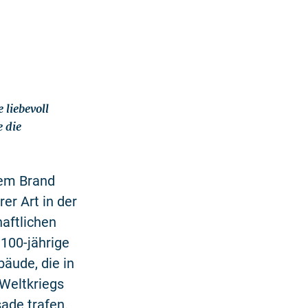
 liebevoll
 die
em Brand
er Art in der
haftlichen
100-jährige
äude, die in
Weltkriegs
ade trafen.