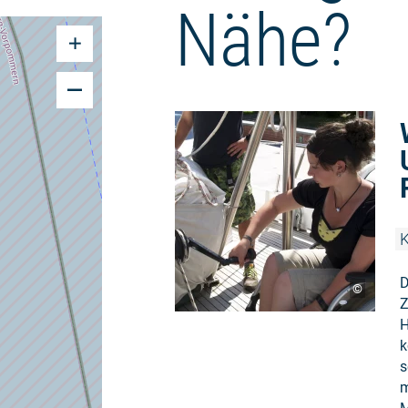
Nähe?
K
D
©
Z
H
k
s
m