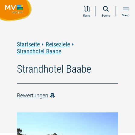
Zum
Zur
Zur
Zum
Menü
Karte
Suche
Inhalt
Navigation
Volltextsuche
Footer
springen
springen
springen
springen
Startseite
Reiseziele
Strandhotel Baabe
Strandhotel Baabe
Bewertungen