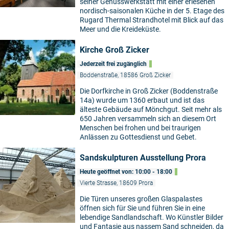
seiner Genusswerkstatt mit einer erlesenen
nordisch-saisonalen Küche in der 5. Etage des
Rugard Thermal Strandhotel mit Blick auf das
Meer und die Kreideküste.
Kirche Groß Zicker
Jederzeit frei zugänglich
Boddenstraße, 18586 Groß Zicker
Die Dorfkirche in Groß Zicker (Boddenstraße
14a) wurde um 1360 erbaut und ist das
älteste Gebäude auf Mönchgut. Seit mehr als
650 Jahren versammeln sich an diesem Ort
Menschen bei frohen und bei traurigen
Anlässen zu Gottesdienst und Gebet.
Sandskulpturen Ausstellung Prora
Heute geöffnet von: 10:00 - 18:00
Vierte Strasse, 18609 Prora
Die Türen unseres großen Glaspalastes
öffnen sich für Sie und führen Sie in eine
lebendige Sandlandschaft. Wo Künstler Bilder
und Fantasie aus nassem Sand schneiden, da