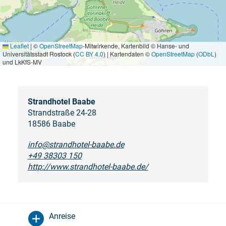
Leaflet
|
©
OpenStreetMap
-Mitwirkende, Kartenbild © Hanse- und
Universitätsstadt Rostock (
CC BY 4.0
) | Kartendaten ©
OpenStreetMap
(
ODbL
)
und LkKfS-MV
Strandhotel Baabe
Strandstraße 24-28
18586 Baabe
info@strandhotel-baabe.de
+49 38303 150
http://www.strandhotel-baabe.de/
Anreise