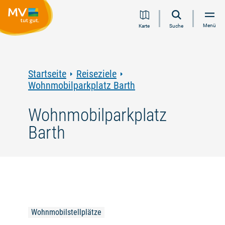
Zum
Zur
Zur
Zum
Menü
Karte
Suche
Inhalt
Navigation
Volltextsuche
Footer
springen
springen
springen
springen
Startseite
Reiseziele
Wohnmobilparkplatz Barth
Wohnmobilparkplatz
Barth
Wohnmobilstellplätze