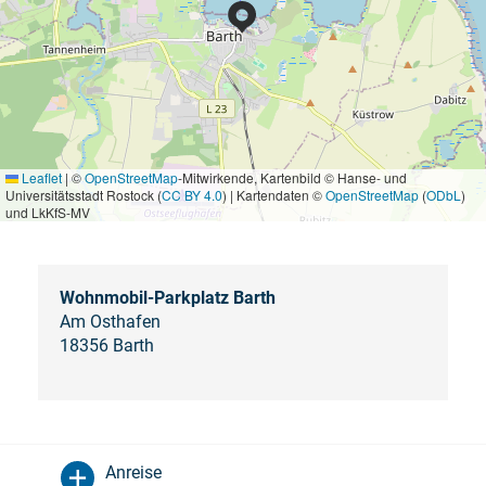
Leaflet
|
©
OpenStreetMap
-Mitwirkende, Kartenbild © Hanse- und
Universitätsstadt Rostock (
CC BY 4.0
) | Kartendaten ©
OpenStreetMap
(
ODbL
)
und LkKfS-MV
Wohnmobil-Parkplatz Barth
Am Osthafen
18356 Barth
Anreise