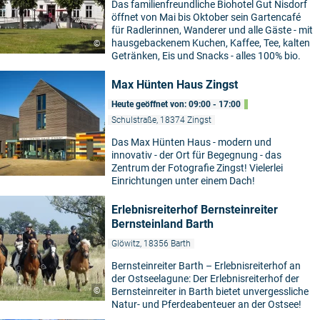
Das familienfreundliche Biohotel Gut Nisdorf
öffnet von Mai bis Oktober sein Gartencafé
für Radlerinnen, Wanderer und alle Gäste - mit
hausgebackenem Kuchen, Kaffee, Tee, kalten
©
Getränken, Eis und Snacks - alles 100% bio.
Max Hünten Haus Zingst
Heute geöffnet von: 09:00 - 17:00
Schulstraße, 18374 Zingst
Das Max Hünten Haus - modern und
innovativ - der Ort für Begegnung - das
Zentrum der Fotografie Zingst! Vielerlei
Einrichtungen unter einem Dach!
Erlebnisreiterhof Bernsteinreiter
Bernsteinland Barth
Glöwitz, 18356 Barth
Bernsteinreiter Barth – Erlebnisreiterhof an
der Ostseelagune: Der Erlebnisreiterhof der
©
Bernsteinreiter in Barth bietet unvergessliche
Natur- und Pferdeabenteuer an der Ostsee!