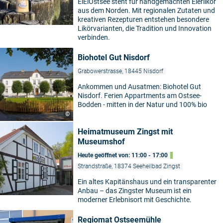
EiEiOstsee steht für handgemachten Eierlikör
aus dem Norden. Mit regionalen Zutaten und
kreativen Rezepturen entstehen besondere
Likörvarianten, die Tradition und Innovation
verbinden.
Biohotel Gut Nisdorf
Grabowerstrasse, 18445 Nisdorf
Ankommen und Ausatmen: Biohotel Gut
Nisdorf. Ferien Appartments am Ostsee-
Bodden - mitten in der Natur und 100% bio
©
Heimatmuseum Zingst mit
Museumshof
Heute geöffnet von: 11:00 - 17:00
Strandstraße, 18374 Seeheilbad Zingst
Ein altes Kapitänshaus und ein transparenter
Anbau – das Zingster Museum ist ein
moderner Erlebnisort mit Geschichte.
Regiomat Ostseemühle