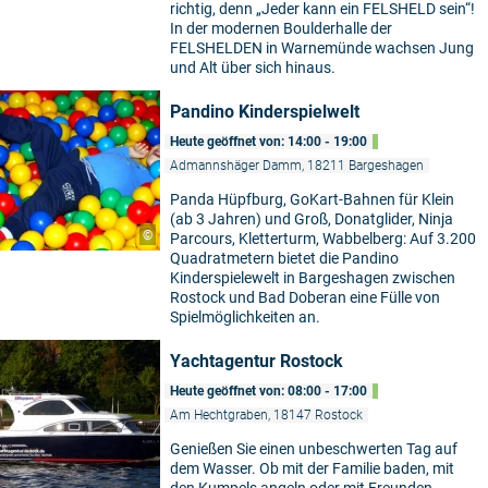
richtig, denn „Jeder kann ein FELSHELD sein“!
In der modernen Boulderhalle der
FELSHELDEN in Warnemünde wachsen Jung
und Alt über sich hinaus.
Pandino Kinderspielwelt
Heute geöffnet von: 14:00 - 19:00
Admannshäger Damm, 18211 Bargeshagen
Panda Hüpfburg, GoKart-Bahnen für Klein
(ab 3 Jahren) und Groß, Donatglider, Ninja
©
Parcours, Kletterturm, Wabbelberg: Auf 3.200
Quadratmetern bietet die Pandino
Kinderspielewelt in Bargeshagen zwischen
Rostock und Bad Doberan eine Fülle von
Spielmöglichkeiten an.
Yachtagentur Rostock
Heute geöffnet von: 08:00 - 17:00
Am Hechtgraben, 18147 Rostock
Genießen Sie einen unbeschwerten Tag auf
dem Wasser. Ob mit der Familie baden, mit