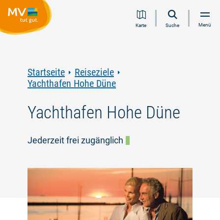
Zum
Zur
Zur
Zum
Menü
Karte
Suche
Inhalt
Navigation
Volltextsuche
Footer
springen
springen
springen
springen
Startseite
Reiseziele
Yachthafen Hohe Düne
Yachthafen Hohe Düne
Jederzeit frei zugänglich