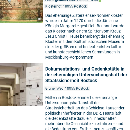
Heute geöffnet von: 10:00 - 18:00
Klosterhof, 18055 Rostock
Das ehemalige Zisterzienser-Nonnenkloster
©
wurde im Jahre 1270 durch die dänische
Königin Margarete gestiftet. Benannt wurde
das Kloster nach einem Splitter vom Kreuz
Jesu Christi. Heute beherbergt das ehemalig
Kloster mit dem Kulturhistorischen Museum
eine der größten und bedeutendsten kultur-
und kunstgeschichtlichen Sammlungen in
Mecklenburg-Vorpommern.
Dokumentations- und Gedenkstätte in
der ehemaligen Untersuchungshaft der
Staatssicherheit Rostock
Grüner Weg, 18055 Rostock
Mitten in Rostock erinnert die ehemalige
©
Untersuchungshaftanstalt der
Staatssicherheit an das Schicksal tausender
politisch Inhaftierter in der DDR. Heute lädt
die Gedenkstätte dazu ein, innezuhalten,
mehr über die Geschichte zu erfahren – und
die Bedeutung von Freiheit neu zu schätzen.