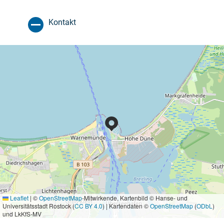
Kontakt
Leaflet
|
©
OpenStreetMap
-Mitwirkende, Kartenbild © Hanse- und
Universitätsstadt Rostock (
CC BY 4.0
) | Kartendaten ©
OpenStreetMap
(
ODbL
)
und LkKfS-MV