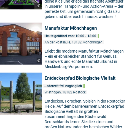
deine Kids und erlebe das nächste Abenteuer
©
in unserer Trampolin- und Action-Arena – der
perfekte Ort, um gemeinsam richtig Gas zu
geben und über euch hinauszuwachsen!
Manufaktur Mönchhagen
Heute geöffnet von: 10:00 - 18:00
An der Postsäule, 18182 Mönchhagen
Erlebt die moderne Manufaktur Mönchhagen
– ein erlebnisreicher Standort für Genuss,
©
Handwerk und echte Manufakturkunst in
Mecklenburg-Vorpommern.
Entdeckerpfad Biologische Vielfalt
Jederzeit frei zugänglich
Wiethagen, 18182 Rostock
Entdecken, Forschen, Spielen in der Rostocker
Heide. Auf dem barrierearmen Entdeckerpfad
Biologische Vielfalt im größten
zusammenhängenden Küstenwald
Deutschlands lernen Sie die kleinen und
großen Naturwunder der heimischen Wälder