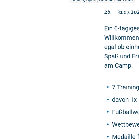
26. - 31.07.20
Ein 6-tägig
Willkommen s
egal ob einh
Spaß und Fr
am Camp.
7 Trainin
davon 1x
Fußballw
Wettbewer
Medaille 