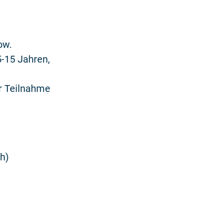
ow.
5-15 Jahren,
r Teilnahme
h)