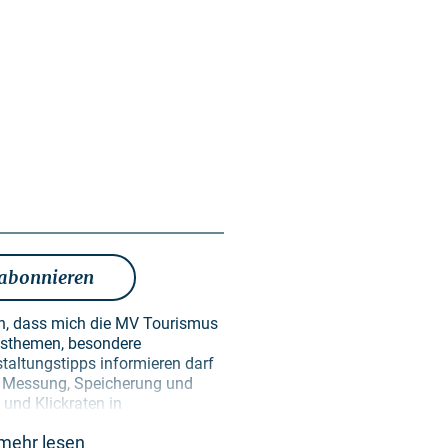
 abonnieren
en, dass mich die MV Tourismus
taltungstipps informieren darf
en Messung, Speicherung und
und Klickraten in
ken der Gestaltung künftiger
mehr lesen
erden ausschließlich zu diesem