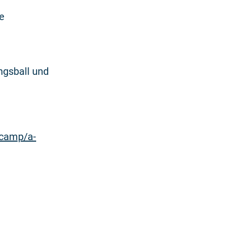
e
ingsball und
lcamp/a-