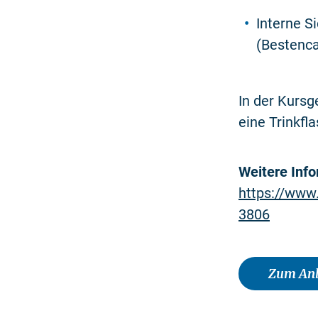
Interne S
(Bestenc
In der Kursg
eine Trinkfl
Weitere Inf
https://www
3806
Zum Anb