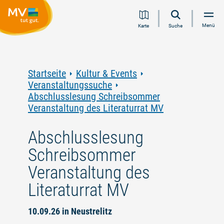
Zum
Zur
Zur
Zum
Menü
Karte
Suche
Inhalt
Navigation
Volltextsuche
Footer
springen
springen
springen
springen
Startseite
Kultur & Events
Veranstaltungssuche
Abschlusslesung Schreibsommer
Veranstaltung des Literaturrat MV
Abschlusslesung
Schreibsommer
Veranstaltung des
Literaturrat MV
10.09.26 in Neustrelitz