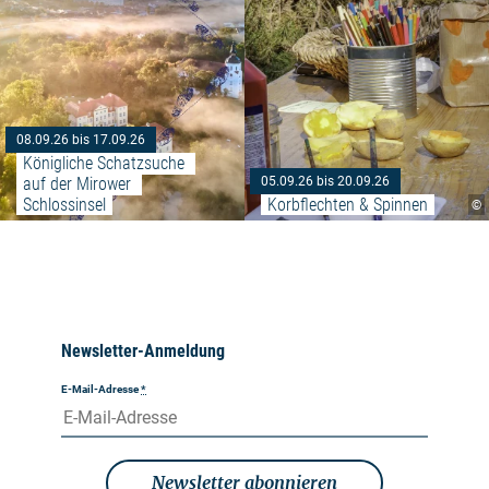
08.09.26 bis 17.09.26
Königliche Schatzsuche 
auf der Mirower 
05.09.26 bis 20.09.26
Schlossinsel
Korbflechten & Spinnen
©
Newsletter-Anmeldung
E-Mail-Adresse
*
Newsletter abonnieren