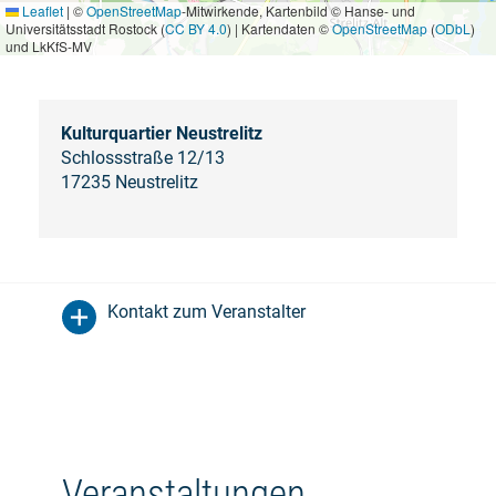
Leaflet
|
©
OpenStreetMap
-Mitwirkende, Kartenbild © Hanse- und
Universitätsstadt Rostock (
CC BY 4.0
) | Kartendaten ©
OpenStreetMap
(
ODbL
)
und LkKfS-MV
Kulturquartier Neustrelitz
Schlossstraße 12/13
17235 Neustrelitz
Kontakt zum Veranstalter
Veranstaltungen