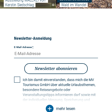
Ausstellung MALEREI von 
Kerstin Siedschlag
Wald im Wandel
©
©
Newsletter-Anmeldung
E-Mail-Adresse
*
Newsletter abonnieren
Ich bin damit einverstanden, dass mich die MV
Tourismus GmbH über aktuelle Urlaubsthemen,
besondere Reiseangebote oder
Veranstaltungstipps informieren darf sowie mit
der individuellen Messung, Speicherung und
Auswertung von Öffnungs- und Klickraten in
mehr lesen
Empfängerprofilen zu Zwecken der Gestaltung