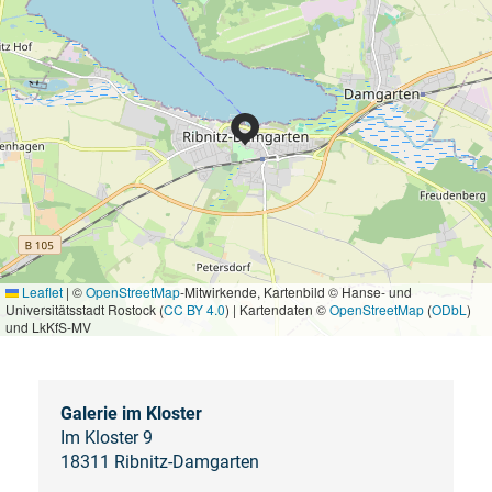
Leaflet
|
©
OpenStreetMap
-Mitwirkende, Kartenbild © Hanse- und
Universitätsstadt Rostock (
CC BY 4.0
) | Kartendaten ©
OpenStreetMap
(
ODbL
)
und LkKfS-MV
Galerie im Kloster
Im Kloster 9
18311 Ribnitz-Damgarten