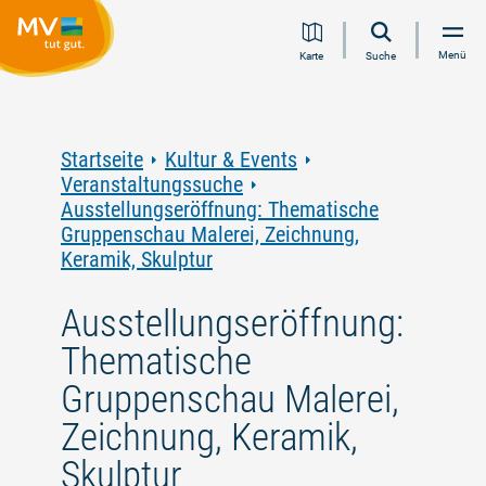
Zum
Zur
Zur
Zum
Menü
Karte
Suche
Inhalt
Navigation
Volltextsuche
Footer
springen
springen
springen
springen
Startseite
Kultur & Events
Veranstaltungssuche
Ausstellungseröffnung: Thematische
Gruppenschau Malerei, Zeichnung,
Keramik, Skulptur
Ausstellungseröffnung:
Thematische
Gruppenschau Malerei,
Zeichnung, Keramik,
Skulptur